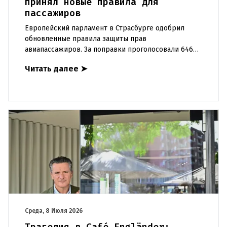
принял новые правила для
пассажиров
Европейский парламент в Страсбурге одобрил
обновленные правила защиты прав
авиапассажиров. За поправки проголосовали 646
депутатов, против — лишь 12, трое воздержались.
Читать далее
➤
Нововведения призваны сделать а
Среда, 8 Июля 2026