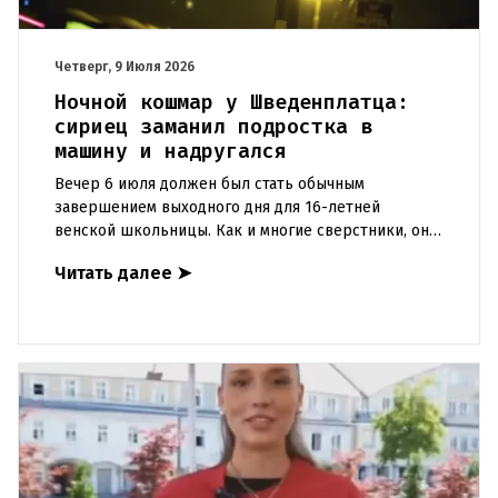
Четверг, 9 Июля 2026
Ночной кошмар у Шведенплатца:
сириец заманил подростка в
машину и надругался
Вечер 6 июля должен был стать обычным
завершением выходного дня для 16-летней
венской школьницы. Как и многие сверстники, она
проводила время в центре города, в районе
Читать далее
➤
Шведенплатц – оживлённом узле, г