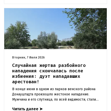
Вторник, 7 Июля 2026
Случайная жертва разбойного
нападения скончалась после
избиения: дуэт нападавших
арестован!
В конце июня в одном из парков венского района
Донауштадта произошло жестокое нападение.
Мужчина и его спутница, по всей видимости, стали
жертвами ограбления совершенно случайно.
Читать далее
➤
Следователям удалось