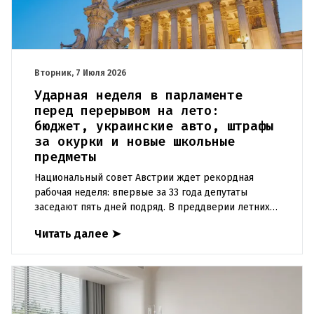
Вторник, 7 Июля 2026
Ударная неделя в парламенте
перед перерывом на лето:
бюджет, украинские авто, штрафы
за окурки и новые школьные
предметы
Национальный совет Австрии ждет рекордная
рабочая неделя: впервые за 33 года депутаты
заседают пять дней подряд. В преддверии летних
каникул им предстоит принять пакет жизненно
Читать далее
➤
важных для страны решен