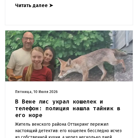
работающие в Европейском союзе, сканировать
Читать далее
➤
сообщения всех пользовател
Пятница, 10 Июля 2026
В Вене лис украл кошелек и
телефон: полиция нашла тайник в
его норе
Житель венского района Оттакринг пережил
настоящий детектив: его кошелек бесследно исчез
из собственной кухни, а через несколько дней