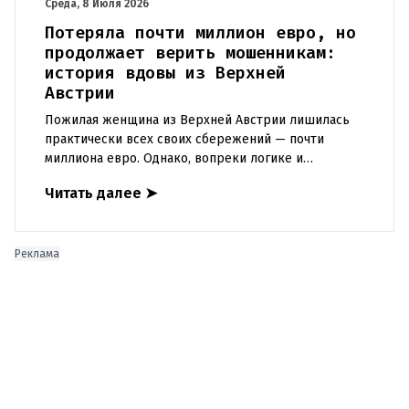
Среда, 8 Июля 2026
Потеряла почти миллион евро, но
продолжает верить мошенникам:
история вдовы из Верхней
Австрии
Пожилая женщина из Верхней Австрии лишилась
практически всех своих сбережений — почти
миллиона евро. Однако, вопреки логике и
предупреждениям реальной полиции, она
Читать далее
➤
продолжает верить фальшивым юристам
Реклама