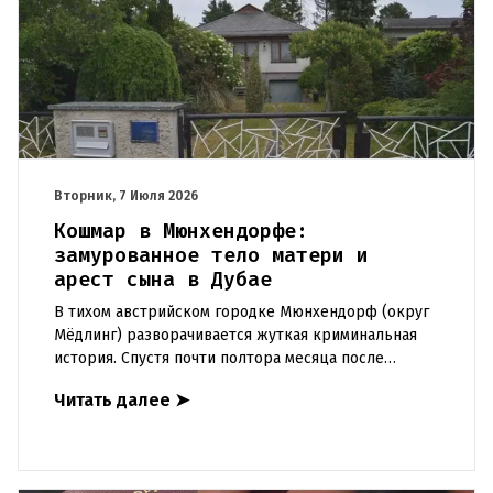
Вторник, 7 Июля 2026
Кошмар в Мюнхендорфе:
замурованное тело матери и
арест сына в Дубае
В тихом австрийском городке Мюнхендорф (округ
Мёдлинг) разворачивается жуткая криминальная
история. Спустя почти полтора месяца после
обнаружения замурованного в стене тела пожилой
Читать далее
➤
женщины, полиция об