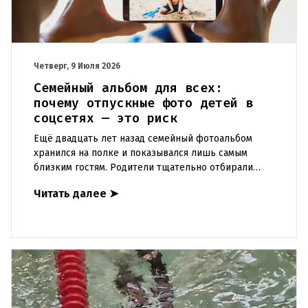
Четверг, 9 Июля 2026
Семейный альбом для всех:
почему отпускные фото детей в
соцсетях — это риск
Ещё двадцать лет назад семейный фотоальбом
хранился на полке и показывался лишь самым
близким гостям. Родители тщательно отбирали
снимки, печатали их и с гордостью ставили на
Читать далее
➤
видное место, но редко от