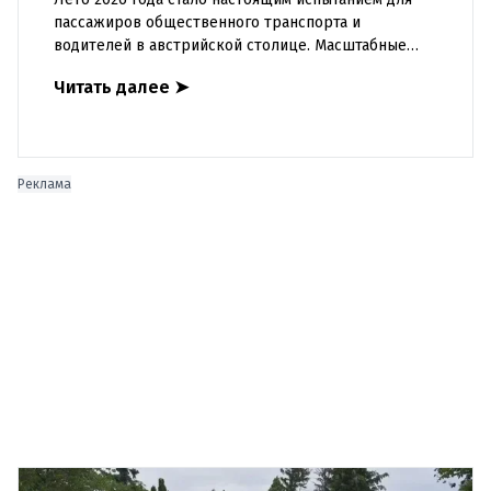
пассажиров общественного транспорта и
водителей в австрийской столице. Масштабные
строительные работы на линиях метро, электричек
Читать далее
➤
и трамваев превратили по
Реклама