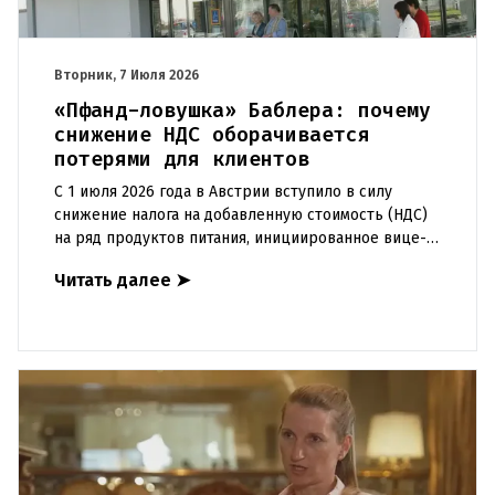
Вторник, 7 Июля 2026
«Пфанд-ловушка» Баблера: почему
снижение НДС оборачивается
потерями для клиентов
С 1 июля 2026 года в Австрии вступило в силу
снижение налога на добавленную стоимость (НДС)
на ряд продуктов питания, инициированное вице-
канцлером Андреасом Баблером. Однако меры,
Читать далее
➤
призванные облегчит