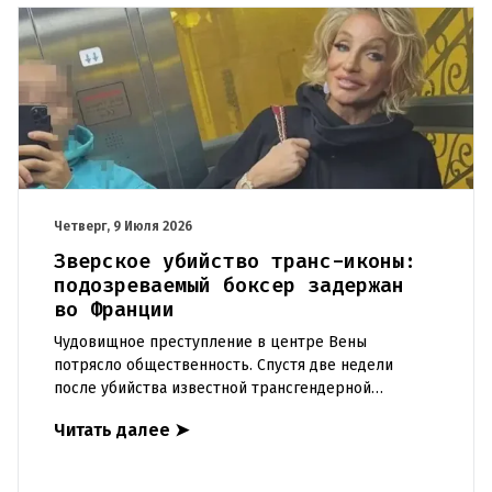
Четверг, 9 Июля 2026
Зверское убийство транс-иконы:
подозреваемый боксер задержан
во Франции
Чудовищное преступление в центре Вены
потрясло общественность. Спустя две недели
после убийства известной трансгендерной
активистки полиция задержала предполагаемого
Читать далее
➤
преступника на Лазурном Берегу.Кро