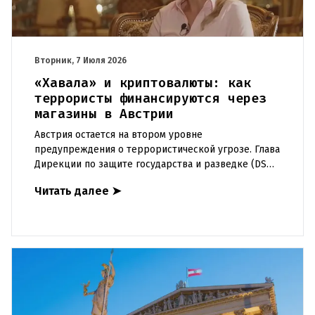
Вторник, 7 Июля 2026
«Хавала» и криптовалюты: как
террористы финансируются через
магазины в Австрии
Австрия остается на втором уровне
предупреждения о террористической угрозе. Глава
Дирекции по защите государства и разведке (DSN)
Сильвия Майер в эксклюзивном интервью
Читать далее
➤
рассказала о самых серьезных опа