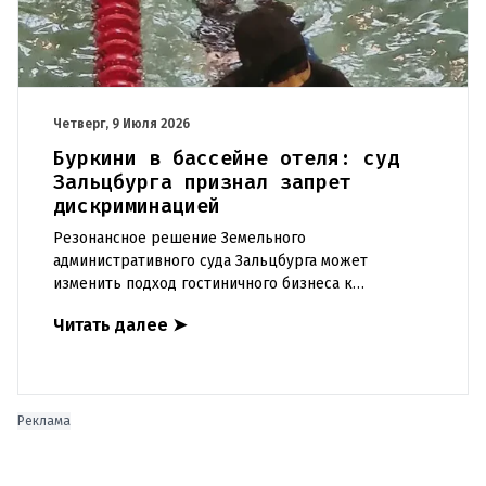
Четверг, 9 Июля 2026
Буркини в бассейне отеля: суд
Зальцбурга признал запрет
дискриминацией
Резонансное решение Земельного
административного суда Зальцбурга может
изменить подход гостиничного бизнеса к
религиозным и культурным особенностям гостей.
Читать далее
➤
Суд подтвердил, что отказ женщинам-мусульман
Реклама