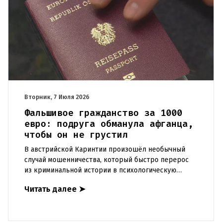
Вторник, 7 Июля 2026
Фальшивое гражданство за 1000
евро: подруга обманула афганца,
чтобы он не грустил
В австрийской Каринтии произошёл необычный
случай мошенничества, который быстро перерос
из криминальной истории в психологическую
драму. Молодая женщина решила поднять
Читать далее
➤
настроение своему парню, но в ит