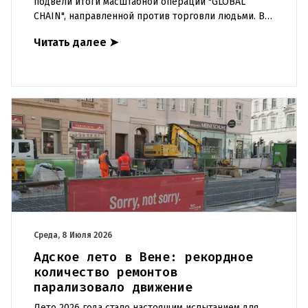
подвели итоги масштабной операции "GLOBAL
CHAIN", направленной против торговли людьми. В
ходе скоординированных действий в 59 странах
Читать далее
➤
были задержаны более тысяч
Среда, 8 Июля 2026
Адское лето в Вене: рекордное
количество ремонтов
парализовало движение
Лето 2026 года стало настоящим испытанием для