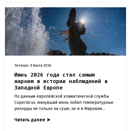
Четверг, 9 Июля 2026
Июнь 2026 года стал самым
жарким в истории наблюдений в
Западной Европе
По данным европейской климатической службы
Copernicus, минувший июнь побил температурные
рекорды не только на суше, но и в Мировом
океане.Прошедший июнь стал самым жарким
Читать далее
➤
месяцем за всю историю метеон