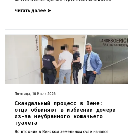
полицейские нашли его… в лисьей норе. Как
Читать далее
➤
выяснилось, к краже прил
Пятница, 10 Июля 2026
Скандальный процесс в Вене:
отца обвиняют в избиении дочери
из-за неубранного кошачьего
туалета
Во вторник в Венском земельном суде начался