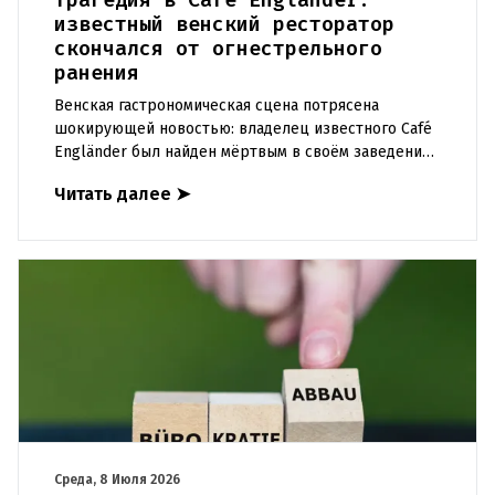
Трагедия в Café Engländer:
известный венский ресторатор
скончался от огнестрельного
ранения
Венская гастрономическая сцена потрясена
шокирующей новостью: владелец известного Café
Engländer был найден мёртвым в своём заведении
в ночь на вторник. Инцидент произошёл в первом
Читать далее
➤
районе Вены. Полици
Среда, 8 Июля 2026