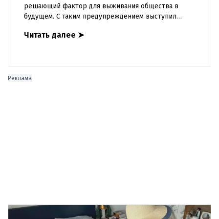
решающий фактор для выживания общества в
будущем. С таким предупреждением выступил
венский психиатр Георг Псота на открытии
Читать далее
➤
конференции Praevenire в Альпб
Реклама