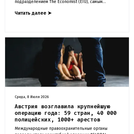
подразделением The Economist (EIU), самым
комфортным для жизни городом мира второй год
Читать далее
➤
подряд признана столица Дании
Среда, 8 Июля 2026
Австрия возглавила крупнейшую
операцию года: 59 стран, 40 000
полицейских, 1000+ арестов
Международные правоохранительные органы