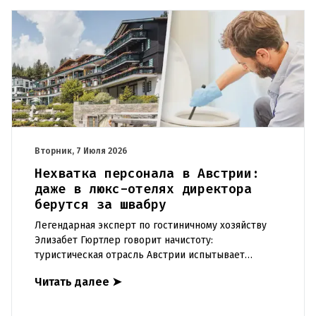
Вторник, 7 Июля 2026
Нехватка персонала в Австрии:
даже в люкс-отелях директора
берутся за швабру
Легендарная эксперт по гостиничному хозяйству
Элизабет Гюртлер говорит начистоту:
туристическая отрасль Австрии испытывает
колоссальное давление из-за нехватки персонала.
Читать далее
➤
В борьбе за кадры даже директ