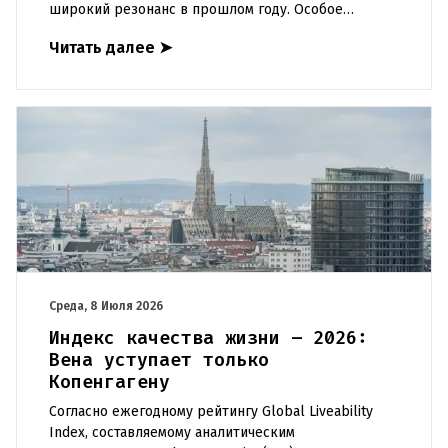
широкий резонанс в прошлом году. Особое
внимание общественности привлекла история
Читать далее
➤
семьи с одиннадцатью деть
Среда, 8 Июля 2026
Индекс качества жизни – 2026:
Вена уступает только
Копенгагену
Согласно ежегодному рейтингу Global Liveability
Index, составляемому аналитическим