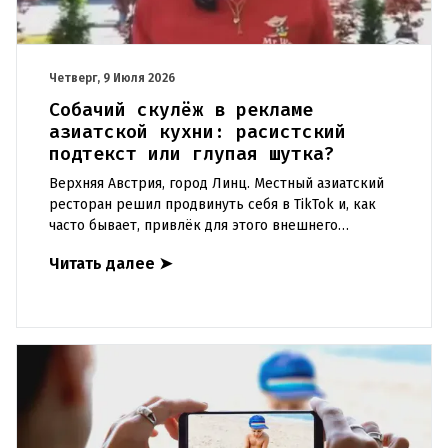
Четверг, 9 Июля 2026
Собачий скулёж в рекламе
азиатской кухни: расистский
подтекст или глупая шутка?
Верхняя Австрия, город Линц. Местный азиатский
ресторан решил продвинуть себя в TikTok и, как
часто бывает, привлёк для этого внешнего
креатора. Результат превзошёл все ожидания — но
Читать далее
➤
совсем не в ту ст