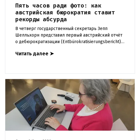
Пять часов ради фото: как
австрийская бюрократия ставит
рекорды абсурда
В четверг государственный секретарь Зепп
Шелльхорн представил первый австрийский отчёт
о дебюрократизации (Entbürokratisierungsbericht).
Совместно с институтом EcoAustria были
Читать далее
➤
проанализированы около 5