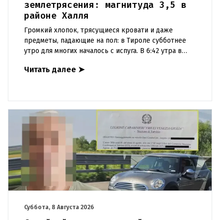
землетрясения: магнитуда 3,5 в
районе Халля
Громкий хлопок, трясущиеся кровати и даже
предметы, падающие на пол: в Тироле субботнее
утро для многих началось с испуга. В 6:42 утра в
районе Халля произошло землетрясение.Данные
Читать далее
➤
сейсмологовПо данны
Суббота, 8 Августа 2026