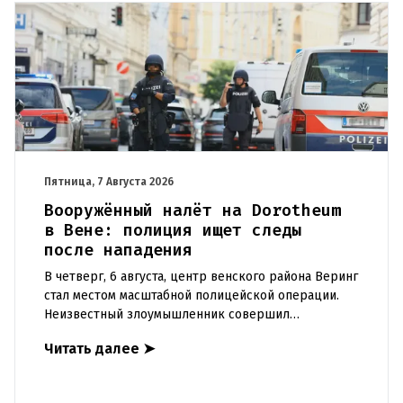
Пятница, 7 Августа 2026
Вооружённый налёт на Dorotheum
в Вене: полиция ищет следы
после нападения
В четверг, 6 августа, центр венского района Веринг
стал местом масштабной полицейской операции.
Неизвестный злоумышленник совершил
вооружённое нападение на филиал знаменитого
Читать далее
➤
аукционного дома Dorotheu