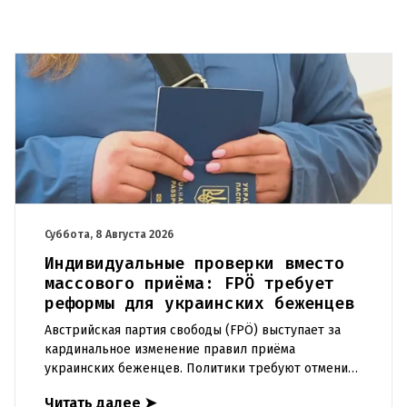
Суббота, 8 Августа 2026
Индивидуальные проверки вместо
массового приёма: FPÖ требует
реформы для украинских беженцев
Австрийская партия свободы (FPÖ) выступает за
кардинальное изменение правил приёма
украинских беженцев. Политики требуют отменить
автоматическое предоставление убежища и ввести
Читать далее
➤
индивидуальные проверки