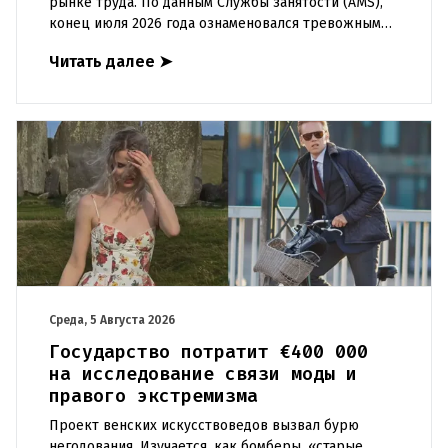
рынке труда. По данным Службы занятости (AMS),
конец июля 2026 года ознаменовался тревожными
цифрами: 364 200 человек официально
Читать далее
➤
зарегистрированы как безрабо
Среда, 5 Августа 2026
Государство потратит €400 000
на исследование связи моды и
правого экстремизма
Проект венских искусствоведов вызвал бурю
негодования. Изучается, как бомберы, «старые