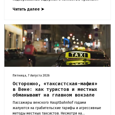
свою вину. По данным следствия, преступление
Читать далее
➤
могло быть совершено на поч
Пятница, 7 Августа 2026
Осторожно, «таксистская-мафия»
в Вене: как туристов и местных
обманывают на главном вокзале
Пассажиры венского Hauptbahnhof годами
жалуются на грабительские тарифы и агрессивные
методы местных таксистов. Несмотря на