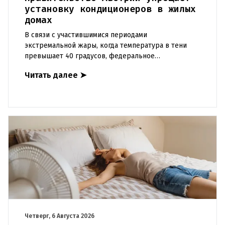
установку кондиционеров в жилых
домах
В связи с участившимися периодами
экстремальной жары, когда температура в тени
превышает 40 градусов, федеральное
правительство Австрии взялось за решение
Читать далее
➤
проблемы перегрева жилых помещений. В среду н
Четверг, 6 Августа 2026