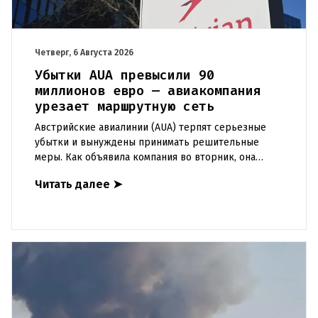
Четверг, 6 Августа 2026
Убытки AUA превысили 90
миллионов евро — авиакомпания
урезает маршрутную сеть
Австрийские авиалинии (AUA) терпят серьезные
убытки и вынуждены принимать решительные
меры. Как объявила компания во вторник, она
отменяет рейсы по маршруту Вена —
Читать далее
➤
Грац.Причиной столь жесткой экономии