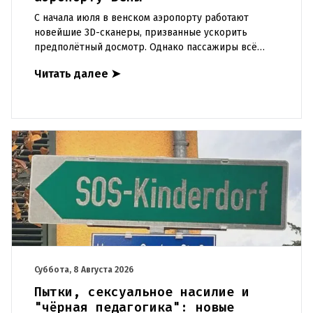
С начала июля в венском аэропорту работают
новейшие 3D-сканеры, призванные ускорить
предполётный досмотр. Однако пассажиры всё
чаще сталкиваются с курьёзами: их багаж
Читать далее
➤
отправляют на дополнительную пров
Суббота, 8 Августа 2026
Пытки, сексуальное насилие и
"чёрная педагогика": новые