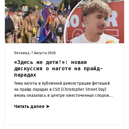
Пятница, 7 Августа 2026
«Здесь же дети!»: новая
дискуссия о наготе на прайд-
парадах
Тема наготы и публичной демонстрации фетишей
на прайд-парадах и CSD (Christopher Street Day)
вновь оказалась в центре ожесточенных споров.
То, что для многих представителей ЛГБТК+ является
Читать далее
➤
выражением