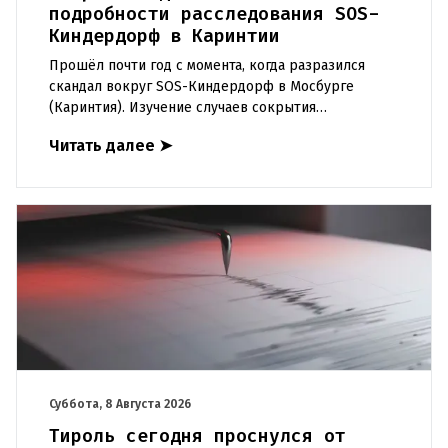
подробности расследования SOS-
Киндердорф в Каринтии
Прошёл почти год с момента, когда разразился
скандал вокруг SOS-Киндердорф в Мосбурге
(Каринтия). Изучение случаев сокрытия
преступлений против детей вылилось в
Читать далее
➤
масштабное расследование, которое продо
Суббота, 8 Августа 2026
Тироль сегодня проснулся от