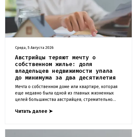
Среда, 5 Августа 2026
Австрийцы теряют мечту о
собственном жилье: доля
владельцев недвижимости упала
до минимума за два десятилетия
Мечта о собственном доме или квартире, которая
еще недавно была одной из главных жизненных
целей большинства австрийцев, стремительно
теряет свою достижимость. Согласно анализу
Читать далее
➤
Wiener Städtische Versi