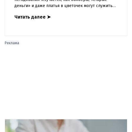
деньги» и даже платья в цветочек могут служить
инструментом пропаганды. Оппоненты требуют
Читать далее
➤
ответа от министра наук
Реклама