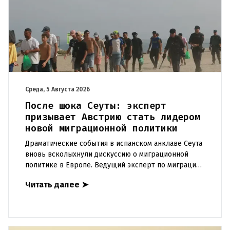
Среда, 5 Августа 2026
После шока Сеуты: эксперт
призывает Австрию стать лидером
новой миграционной политики
Драматические события в испанском анклаве Сеута
вновь всколыхнули дискуссию о миграционной
политике в Европе. Ведущий эксперт по миграции
Джеральд Кнаус, один из архитекторов соглашения
Читать далее
➤
ЕС-Турция 2016