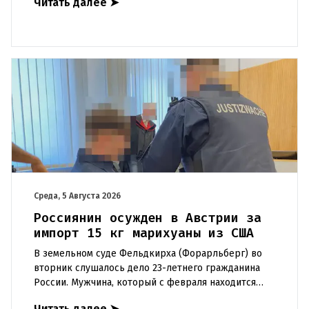
Читать далее
➤
рост случаев заражения легионел
Среда, 5 Августа 2026
Россиянин осужден в Австрии за
импорт 15 кг марихуаны из США
В земельном суде Фельдкирха (Форарльберг) во
вторник слушалось дело 23-летнего гражданина
России. Мужчина, который с февраля находится
под стражей, обвинялся в том, что на протяжении
Читать далее
➤