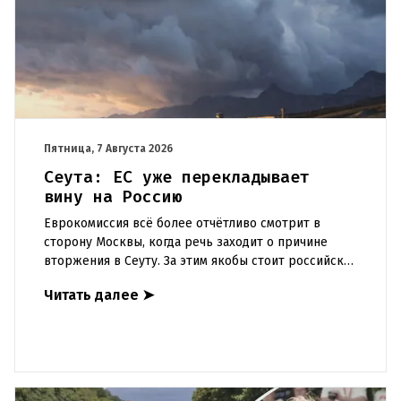
Пятница, 7 Августа 2026
Сеута: ЕС уже перекладывает
вину на Россию
Еврокомиссия всё более отчётливо смотрит в
сторону Москвы, когда речь заходит о причине
вторжения в Сеуту. За этим якобы стоит российская
дезинформация.В течение нескольких дней около
Читать далее
➤
72 000 человек п