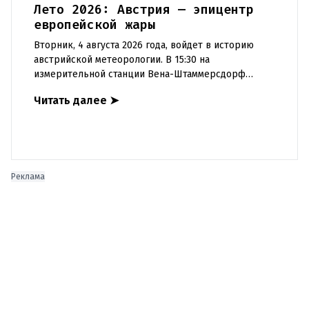
Лето 2026: Австрия — эпицентр
европейской жары
Вторник, 4 августа 2026 года, войдет в историю
австрийской метеорологии. В 15:30 на
измерительной станции Вена-Штаммерсдорф
столбик термометра поднялся до 41,0 градуса
Читать далее
➤
Цельсия. Это абсолютный рекорд з
Реклама