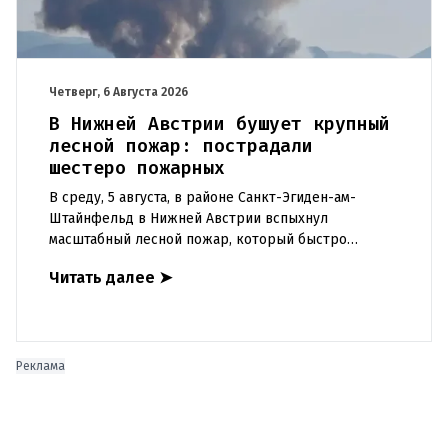
Четверг, 6 Августа 2026
В Нижней Австрии бушует крупный
лесной пожар: пострадали
шестеро пожарных
В среду, 5 августа, в районе Санкт-Эгиден-ам-
Штайнфельд в Нижней Австрии вспыхнул
масштабный лесной пожар, который быстро
распространился на площадь около 100 гектаров. В
Читать далее
➤
ходе тушения пострадали шесте
Реклама