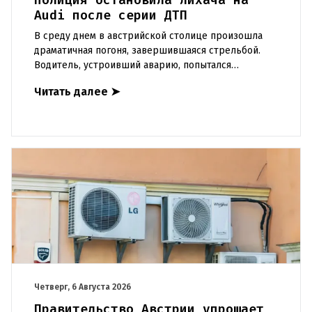
Audi после серии ДТП
В среду днем в австрийской столице произошла
драматичная погоня, завершившаяся стрельбой.
Водитель, устроивший аварию, попытался
скрыться от полиции, спровоцировав несколько
Читать далее
➤
новых столкновений.Что слу
Четверг, 6 Августа 2026
Правительство Австрии упрощает