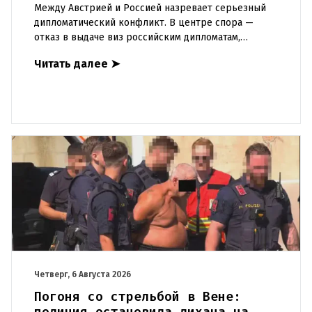
Между Австрией и Россией назревает серьезный
дипломатический конфликт. В центре спора —
отказ в выдаче виз российским дипломатам,
сотрудникам посольства и работникам
Читать далее
➤
международных организаций, которые
Четверг, 6 Августа 2026
Погоня со стрельбой в Вене:
полиция остановила лихача на