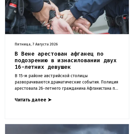
Пятница, 7 Августа 2026
В Вене арестован афганец по
подозрению в изнасиловании двух
16-летних девушек
В 15-м районе австрийской столицы
разворачиваются драматические события. Полиция
арестовала 26-летнего гражданина Афганистана по
подозрению в изнасиловании двух 16-летних
Читать далее
➤
девушек.Вызов полиции и задер