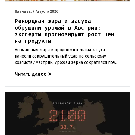
Пятница, 7 Августа 2026
Рекордная жара и засуха
обрушили урожай в Австрии:
эксперты прогнозируют рост цен
на продукты
Аномальная жара и продолжительная засуха
нанесли сокрушительный удар по сельскому
хозяйству Австрии. Урожай зерна сократился почти
на пятую часть, а в некоторых регионах потери
Читать далее
➤
достигают 80 процентов.