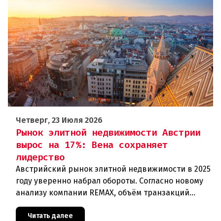
Четверг, 23 Июля 2026
Рынок элитной недвижимости Австрии
вырос на 17%: Вена сохраняет
лидерство
Австрийский рынок элитной недвижимости в 2025
году уверенно набрал обороты. Согласно новому
анализу компании REMAX, объём транзакций
достиг 3,36 миллиарда евро, что на 17,1% больше,
чем годом ранее. О
Читать далее