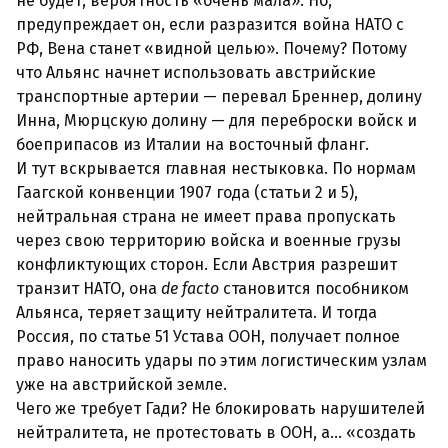
не будет, вероятность «очень мала». Но,
предупреждает он, если разразится война НАТО с
РФ, Вена станет «видной целью». Почему? Потому
что Альянс начнет использовать австрийские
транспортные артерии — перевал Бреннер, долину
Инна, Мюрцскую долину — для переброски войск и
боеприпасов из Италии на восточный фланг.
И тут вскрывается главная нестыковка. По нормам
Гаагской конвенции 1907 года (статьи 2 и 5),
нейтральная страна не имеет права пропускать
через свою территорию войска и военные грузы
конфликтующих сторон. Если Австрия разрешит
транзит НАТО, она
de facto
становится пособником
Альянса, теряет защиту нейтралитета. И тогда
Россия, по статье 51 Устава ООН, получает полное
право наносить удары по этим логистическим узлам
уже на австрийской земле.
Чего же требует Гади? Не блокировать нарушителей
нейтралитета, не протестовать в ООН, а… «создать