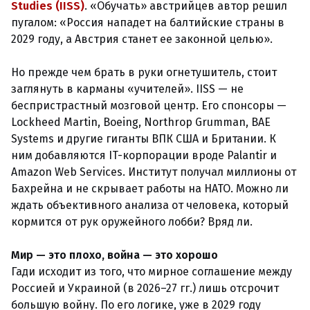
Studies (IISS)
. «Обучать» австрийцев автор решил
пугалом: «Россия нападет на балтийские страны в
2029 году, а Австрия станет ее законной целью».
Но прежде чем брать в руки огнетушитель, стоит
заглянуть в карманы «учителей». IISS — не
беспристрастный мозговой центр. Его спонсоры —
Lockheed Martin, Boeing, Northrop Grumman, BAE
Systems и другие гиганты ВПК США и Британии. К
ним добавляются IT-корпорации вроде Palantir и
Amazon Web Services. Институт получал миллионы от
Бахрейна и не скрывает работы на НАТО. Можно ли
ждать объективного анализа от человека, который
кормится от рук оружейного лобби? Вряд ли.
Мир — это плохо, война — это хорошо
Гади исходит из того, что мирное соглашение между
Россией и Украиной (в 2026–27 гг.) лишь отсрочит
большую войну. По его логике, уже в 2029 году