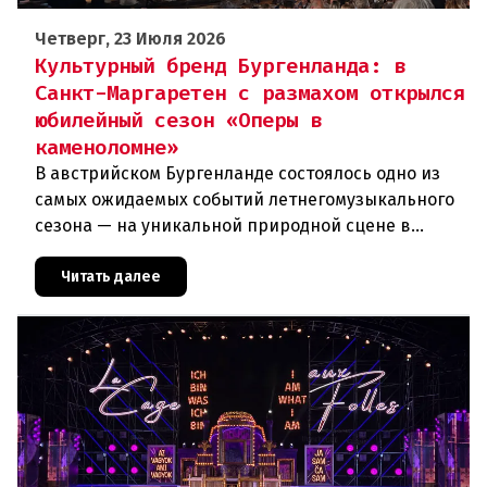
Четверг, 23 Июля 2026
Культурный бренд Бургенланда: в
Санкт-Маргаретен с размахом открылся
юбилейный сезон «Оперы в
каменоломне»
В австрийском Бургенланде состоялось одно из
самых ожидаемых событий летнегомузыкального
сезона — на уникальной природной сцене в
римской каменоломне Санкт-Маргаретен (St.
Margarethen) прошла грандиоз
Читать далее