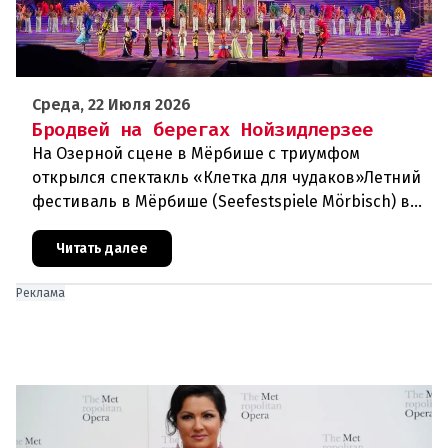
Среда, 22 Июля 2026
Бродвей на берегах Нойзидлерзее
На Озерной сцене в Мёрбише с триумфом
открылся спектакль «Клетка для чудаков»Летний
фестиваль в Мёрбише (Seefestspiele Mörbisch) в
очередной раз подтвердил свой
статусэкспериментальной и прогрессивной
Читать далее
Реклама