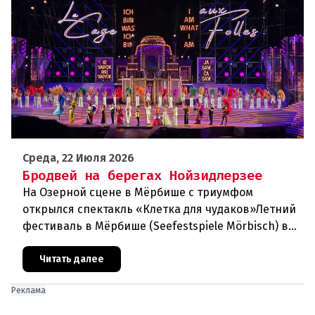
Среда, 22 Июля 2026
Бродвей на берегах Нойзидлерзее
На Озерной сцене в Мёрбише с триумфом
открылся спектакль «Клетка для чудаков»Летний
фестиваль в Мёрбише (Seefestspiele Mörbisch) в
очередной раз подтвердил свой
статусэкспериментальной и прогрессивной
Читать далее
Реклама