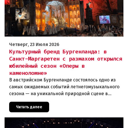
Четверг, 23 Июля 2026
Культурный бренд Бургенланда: в
Санкт-Маргаретен с размахом открылся
юбилейный сезон «Оперы в
каменоломне»
В австрийском Бургенланде состоялось одно из
самых ожидаемых событий летнегомузыкального
сезона — на уникальной природной сцене в
римской каменоломне Санкт-Маргаретен (St.
Margarethen) прошла грандиоз
Читать далее