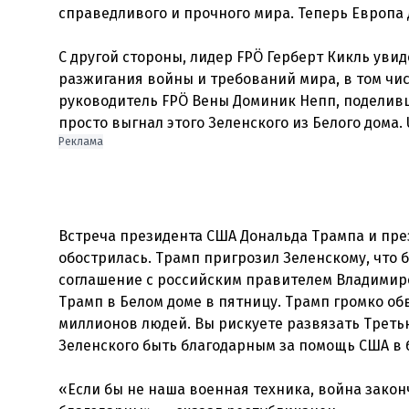
справедливого и прочного мира. Теперь Европа 
С другой стороны, лидер FPÖ Герберт Кикль ув
разжигания войны и требований мира, в том чис
руководитель FPÖ Вены Доминик Непп, поделивши
просто выгнал этого Зеленского из Белого дома. 
Реклама
Встреча президента США Дональда Трампа и пре
обострилась. Трамп пригрозил Зеленскому, что б
соглашение с российским правителем Владимиро
Трамп в Белом доме в пятницу. Трамп громко о
миллионов людей. Вы рискуете развязать Треть
Зеленского быть благодарным за помощь США в б
«Если бы не наша военная техника, война закон