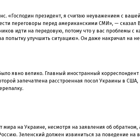
нс. «Господин президент, я считаю неуважением с ваше
вести переговоры перед американскими СМИ», — сказал В
ников идти на передовую, потому что у вас проблемы с к
а попытку улучшить ситуацию». Он даже накричал на не
 было явно велико. Главный иностранный корреспондент
оторой запечатлена расстроенная посол Украины в США,
ерепалку.
т мира на Украине, несмотря на заявления об обратном,
 Россию. Зеленский должен извиниться за поведение на в