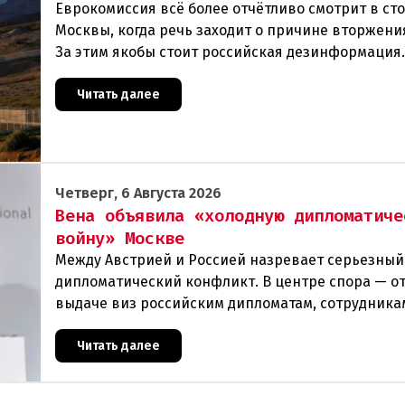
Еврокомиссия всё более отчётливо смотрит в ст
Москвы, когда речь заходит о причине вторжения
За этим якобы стоит российская дезинформация
течение нескольких дней около 72 000 человек п
Читать далее
Четверг, 6 Августа 2026
Вена объявила «холодную дипломатиче
войну» Москве
Между Австрией и Россией назревает серьезный
дипломатический конфликт. В центре спора — от
выдаче виз российским дипломатам, сотрудника
посольства и работникам международных орган
которые
Читать далее