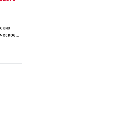
ских
ическое
ные