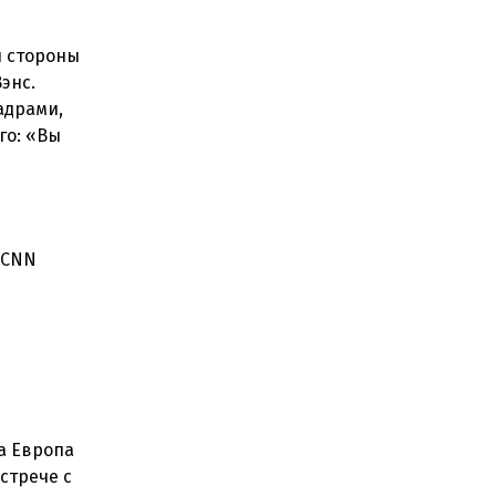
й стороны
энс.
адрами,
го: «Вы
 CNN
 а Европа
стрече с