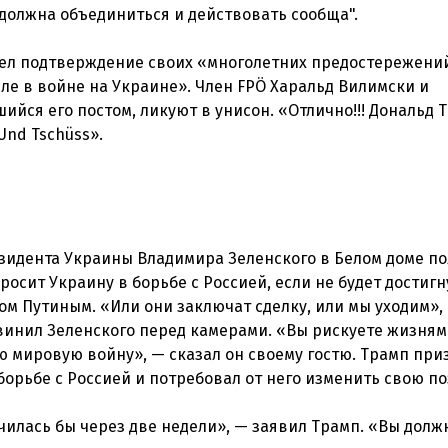
должна объединиться и действовать сообща".
идел подтверждение своих «многолетних предостережени
ле в войне на Украине». Член FPÖ Харальд Вилимски и
йся его постом, ликуют в унисон. «Отлично!!! Дональд 
Und Tschüss».
зидента Украины Владимира Зеленского в Белом доме п
росит Украину в борьбе с Россией, если не будет достигн
м Путиным. «Или они заключат сделку, или мы уходим»,
бвинил Зеленского перед камерами. «Вы рискуете жизня
ю мировую войну», — сказал он своему гостю. Трамп при
орьбе с Россией и потребовал от него изменить свою п
чилась бы через две недели», — заявил Трамп. «Вы долж