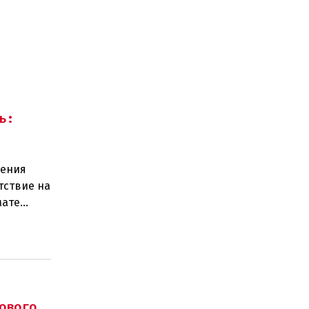
ь:
щения
тствие на
мате
ро
ового