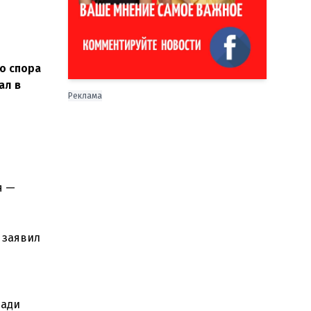
о спора
ал в
Реклама
я —
 заявил
ради