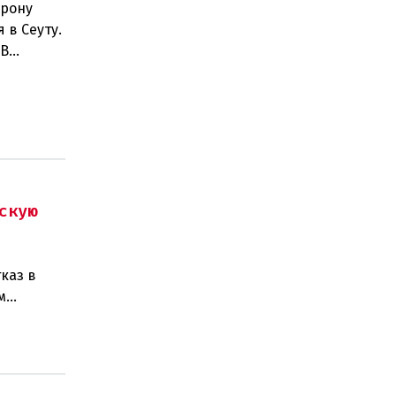
орону
 в Сеуту.
.В
скую
каз в
м
изаций,