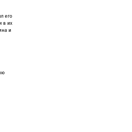
л его
 в их
ина и
ию