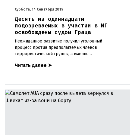
Суббота, 14 Сентября 2019
Десять из одиннадцати
подозреваемых в участии в ИГ
освобождены судом Граца
Неожиданное развитие получил уголовный
процесс против предполагаемых членов
террористической группы, а именно
подозреваемых в участии в террористическом
Читать далее
➤
ополчении Исламского государства (ИГИЛ) - по по