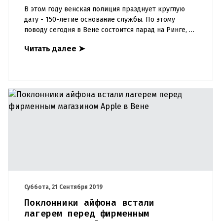
В этом году венская полиция празднует круглую
дату - 150-летие основание службы. По этому
поводу сегодня в Вене состоится парад на Ринге, а
в возле Rossauer Kaserne будут выставлены
Читать далее
➤
полицейские трансп
Суббота, 21 Сентября 2019
Поклонники айфона встали
лагерем перед фирменным