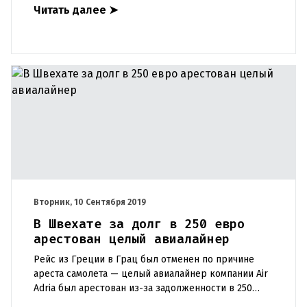
Читать далее
➤
института метеор
Вторник, 10 Сентября 2019
В Швехате за долг в 250 евро
арестован целый авиалайнер
Рейс из Греции в Грац был отменен по причине
ареста самолета — целый авиалайнер компании Air
Adria был арестован из-за задолженности в 250
евро в аэропорту Вена-Швехат от имени портала