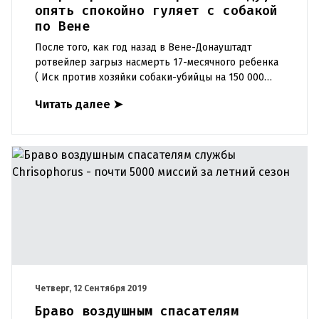
опять спокойно гуляет с собакой
по Вене
После того, как год назад в Вене-Донауштадт
ротвейлер загрыз насмерть 17-месячного ребенка
( Иск против хозяйки собаки-убийцы на 150 000
евро , хозяйке собаки, помимо тюремного
Читать далее
➤
заключения, был объявле
Четверг, 12 Сентября 2019
Браво воздушным спасателям