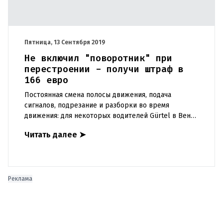
Пятница, 13 Сентября 2019
Не включил "поворотник" при
перестроении - получи штраф в
166 евро
Постоянная смена полосы движения, подача
сигналов, подрезание и разборки во время
движения: для некоторых водителей Gürtel в Вене
— это частная гоночная трасса, для других —
Читать далее
➤
дорожная артерия ужаса. Не
Реклама