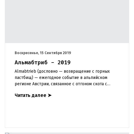
Воскресенье, 15 Сентября 2019
Альмабтриб - 2019
Almabtrieb (дословно — возвращение с горных
пастбищ) — ежегодное событие в альпийском
регионе Австрии, связанное с отгоном скота с
летних пастбищ. В течение лета скот выпасается на
Читать далее
➤
альпийских лугах вы