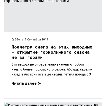
Суббота, 7 Сентября 2019
Полметра снега на этих выходных
- открытие горнолыжного сезона
не за горами
Эти выходные определенно знаменуют собой
начало более прохладного сезона. Абсурд: неделю
назад в Австрии все еще стояла летняя погода с 30
градусами тепла, теперь же пойдет снег. И совсем
Читать далее
➤
неслабый. Ос