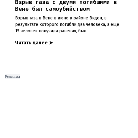
Взрыв газа с двумя погибшими в
Вене был самоубийством
Взрыв газа в Вене в июне в районе Виден, в
результате которого погибли два человека, а еще
15 человек получили ранения, был
преднамеренным. По данным полиции,
Читать далее
➤
«манипуляции» были сделаны на трубе в ква
Реклама