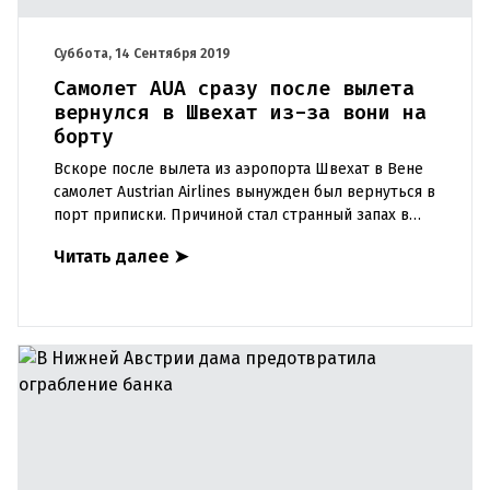
Суббота, 14 Сентября 2019
Самолет AUA сразу после вылета
вернулся в Швехат из-за вони на
борту
Вскоре после вылета из аэропорта Швехат в Вене
самолет Austrian Airlines вынужден был вернуться в
порт приписки. Причиной стал странный запах в
задней части салона. Это был обычный пятничный
Читать далее
➤
рейс в Цю