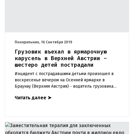
Понедельник, 16 Сентября 2019
Грузовик въехал в ярмарочную
карусель в Верхней Австрии -
шестеро детей пострадали
Инцидент с пострадавшими детьми произошел в
воскресенье вечером на Осенней ярмарке в
Браунау (Верхняя Австрия) - водитель грузовика
не заметил карусель и врезался в нее, в
Читать далее
➤
результате чего было ранено