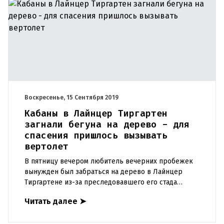
Воскресенье, 15 Сентября 2019
Кабаны в Лайнцер Тиргартен
загнали бегуна на дерево - для
спасения пришлось вызывать
вертолет
В пятницу вечером любитель вечерних пробежек
вынужден был забраться на дерево в Лайнцер
Тиргартене из-за преследовавшего его стада
кабанов. Полиция на помощь была вызвана
Читать далее
➤
обеспокоенным другом джоггера