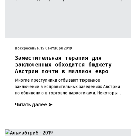
Воскресенье, 15 Сентября 2019
Заместительная терапия для
заключенных обходится бюджету
Австрии почти в миллион евро
Многие преступники отбывают тюремное
заключение в исправительных заведениях Австрии
по обвинению в торговле наркотиками. Некоторые
из этих людей сами являются наркоманами и
Читать далее
➤
большинство из них уже зави