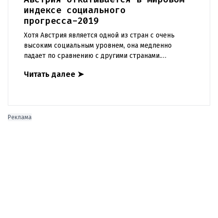
индексе социального
прогресса-2019
Хотя Австрия является одной из стран с очень
высоким социальным уровнем, она медленно
падает по сравнению с другими странами.
Бернхард Грёс, генеральный директор Deloitte
Читать далее
➤
Austria, прокомментировал Инд
Реклама