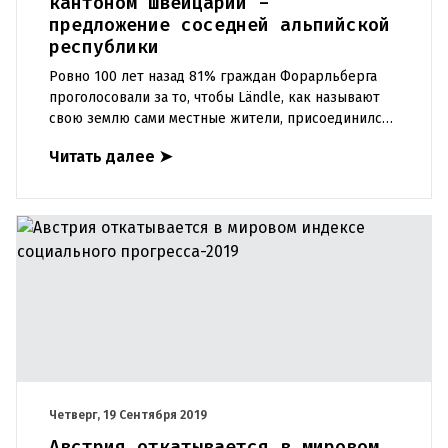
кантоном Швейцарии -
предложение соседней альпийской
республики
Ровно 100 лет назад 81% граждан Форарльберга
проголосовали за то, чтобы Ländle, как называют
свою землю сами местные жители, присоединился
к Швейцарии, но Форарльберг остался частью
Читать далее
➤
Австрии. Теперь ид
Четверг, 19 Сентября 2019
Австрия откатывается в мировом