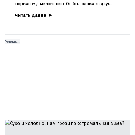
тюремному заключению. Он был одним из двух
жители Ирландии, которые украли у жительницы
Читать далее
➤
столицы 82 700 евро, п
Реклама