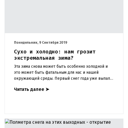
Понедельник, 9 Сентября 2019
Сухо и холодно: нам грозит
экстремальная зима?
Эта зима снова может быть особенно холодной и
это может быть фатальным для нас и нашей
окружающей среды. Первый снег года уже выпал
— около 23 см в Роткогельхютте в Зельдене на
Читать далее
➤
2666 метрах над уровнем