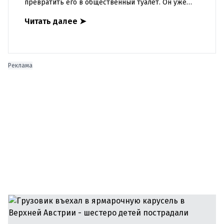
превратить его в общественный туалет. Он уже
смонтирован и стоит в Европапарке (напротив
Читать далее
➤
налоговой инспекции) рядом
Реклама