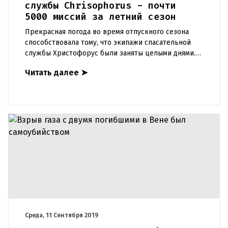
службы Chrisophorus - почти
5000 миссий за летний сезон
Прекрасная погода во время отпускного сезона
способствовала тому, что экипажи спасательной
службы Христофорус были заняты целыми днями. В
период с конца июня до начала сентября на
Читать далее
➤
вертолетах совершено
Среда, 11 Сентября 2019