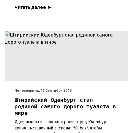
поверхности под углом 90 градусов или
Читать далее
➤
параллельно ей. Термин впервые п
Понедельник, 16 Сентября 2019
Штирийский Юденбург стал
родиной самого дорого туалета в
мире
Идея вышла из-под контроля: город Юденбург
купил выставочный экспонат "Cubox", чтобы