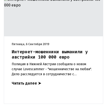
Пятница, 6 Сентября 2019
Интернет-мошенники выманили у
австрийки 100 000 евро
Полиция в Нижней Австрии сообщила о новом
случае Lovescammer - "мошенничестве на любви".
Дело расследуется в сотрудничестве с
международными службами. 68-летняя женщина
Читать далее
➤
была обманута на более 100 000