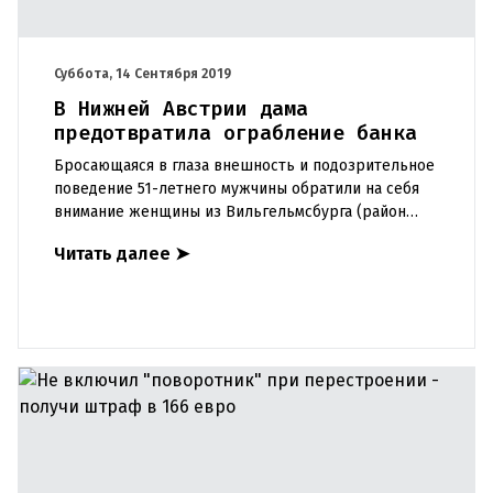
Суббота, 14 Сентября 2019
В Нижней Австрии дама
предотвратила ограбление банка
Бросающаяся в глаза внешность и подозрительное
поведение 51-летнего мужчины обратили на себя
внимание женщины из Вильгельмсбурга (район
Санкт Пельтен). Она связалась с полицей,
Читать далее
➤
сообщила об этом мужчин