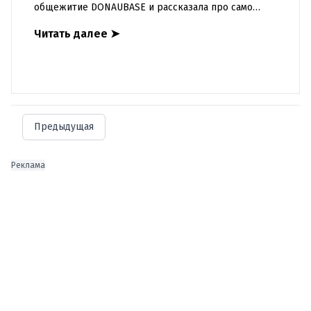
общежитие DONAUBASE и рассказала про само
общежитие. https://www.youtube.com/watch?
Читать далее
➤
v=HRRO460lr1Q О ка
Предыдущая
Реклама