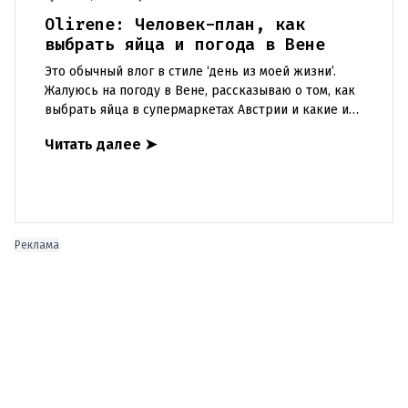
Olirene: Человек-план, как
выбрать яйца и погода в Вене
Это обычный влог в стиле ‘день из моей жизни’.
Жалуюсь на погоду в Вене, рассказываю о том, как
выбрать яйца в супермаркетах Австрии и какие их
виды бывают. https://www.youtube.com/watch?
Читать далее
➤
v=7HTRqZyhC_w
Реклама