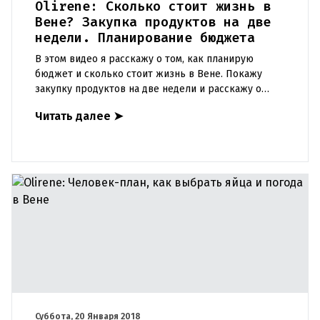
Olirene: Сколько стоит жизнь в
Вене? Закупка продуктов на две
недели. Планирование бюджета
В этом видео я расскажу о том, как планирую
бюджет и сколько стоит жизнь в Вене. Покажу
закупку продуктов на две недели и расскажу о
ценах. https://www.youtube.com/watch?
Читать далее
➤
v=3GaNd_x81z8&t=678s О блоге O
Суббота, 20 Января 2018