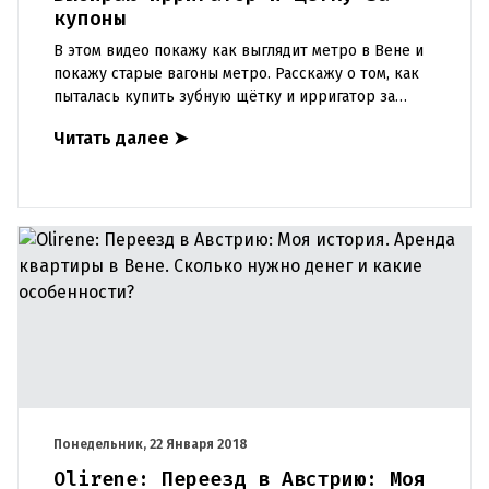
купоны
В этом видео покажу как выглядит метро в Вене и
покажу старые вагоны метро. Расскажу о том, как
пыталась купить зубную щётку и ирригатор за
купоны. Чем кормить ребёнка в год и три? Покажу
Читать далее
➤
свои заготов
Понедельник, 22 Января 2018
Olirene: Переезд в Австрию: Моя