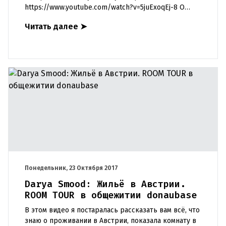
https://www.youtube.com/watch?v=5juExoqEj-8 О
канале Darya Smood: Привет, меня зовут Дарья
Читать далее
➤
Смуд, я студентка и
Понедельник, 23 Октября 2017
Darya Smood: Жильё в Австрии.
ROOM TOUR в общежитии donaubase
В этом видео я постаралась рассказать вам всё, что
знаю о проживании в Австрии, показала комнату в