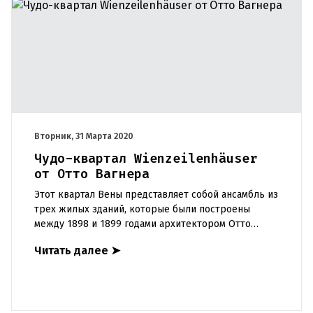
Вторник, 31 Марта 2020
Чудо-квартал Wienzeilenhäuser
от Отто Вагнера
Этот квартал Вены представляет собой ансамбль из
трех жилых зданий, которые были построены
между 1898 и 1899 годами архитектором Отто
Вагнером. Дом 40, Majolikahaus, был построен в
Читать далее
➤
1898 году. Фасад по