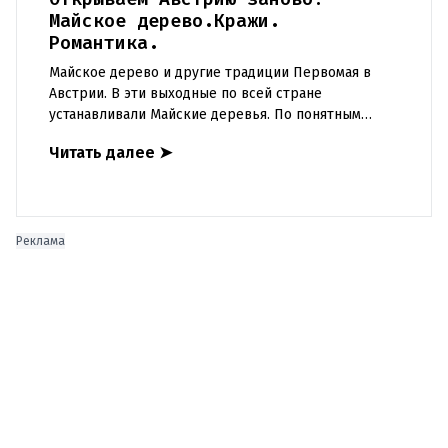
Майское дерево.Кражи.
Романтика.
Майское дерево и другие традиции Первомая в
Австрии. В эти выходные по всей стране
устанавливали Майские деревья. По понятным
причинам, в этом году их значительно меньше, чем
Читать далее
➤
обычно. Но даже в этот не
Реклама