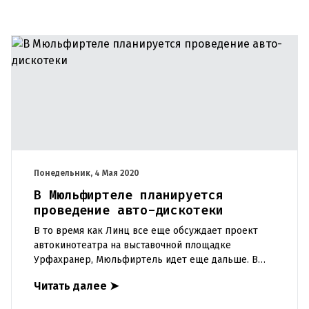
Понедельник, 4 Мая 2020
В Мюльфиртеле планируется
проведение авто-дискотеки
В то время как Линц все еще обсуждает проект
автокинотеатра на выставочной площадке
Урфахранер, Мюльфиртель идет еще дальше. В
Санкт-Мартин-им-Мюлькрайс (район Рорбах) в
Читать далее
➤
ближайшие выходные будет орган