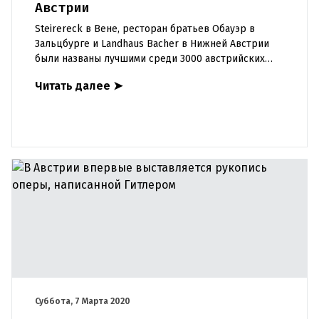
Австрии
Steirereck в Вене, ресторан братьев Обауэр в
Зальцбурге и Landhaus Bacher в Нижней Австрии
были названы лучшими среди 3000 австрийских
ресторанов, описанных и оцененных в новом
Читать далее
➤
путеводителе Falstaff.
Суббота, 7 Марта 2020