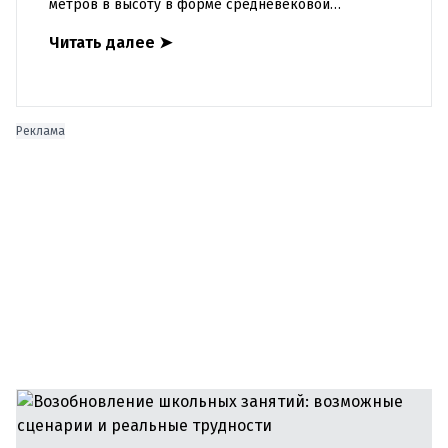
метров в высоту в форме средневековой
оборонительной башни спроектировал архитектор
Читать далее
➤
Франц фон Нейман. Habs
Реклама