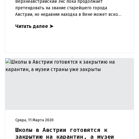
Верхнеавстрийский Энс пока продолжает
претендовать на звание старейшего города
Австрии, но недавняя находка в Вене может вскоре
привести к пересмотру этого мнения. Кроме того,
Читать далее
➤
есть еще несколько канди
Среда, 11 Марта 2020
Школы в Австрии готовятся к
закрытию на карантин, а музеи