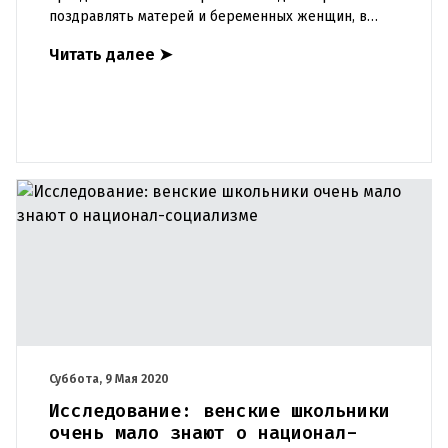
поздравлять матерей и беременных женщин, в
отличие от Международного женского дня, когда
Читать далее
➤
поздравления приним
Суббота, 9 Мая 2020
Исследование: венские школьники
очень мало знают о национал-