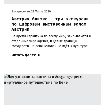
Воскресенье, 29 Марта 2020
Австрия близко - три экскурсии
по цифровым выставочным залам
Австрии
На время карантина по всему миру закрываются и
отдельные учреждения, и целые границы
государств. Но если человек не идёт к культуре –
культура идёт к человеку. Многие культурные
Читать далее
➤
центры в Австрии – буд