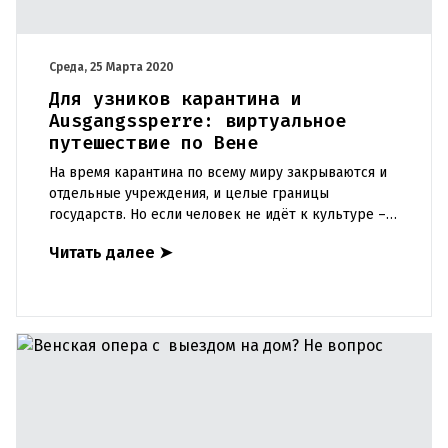
Среда, 25 Марта 2020
Для узников карантина и
Ausgangssperre: виртуальное
путешествие по Вене
На время карантина по всему миру закрываются и
отдельные учреждения, и целые границы
государств. Но если человек не идёт к культуре –
культура идёт к человеку. Многие культурные
Читать далее
➤
центры в Австрии – буд