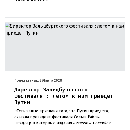
расшифрован. Это довольно
Понедельник, 2 Марта 2020
Директор Зальцбургского
фестиваля : летом к нам приедет
Путин
«Есть явные признаки того, что Путин приедет», -
сказала президент фестиваля Хельга Рабль-
Штадлер в интервью издания «Presse». Российский
посол и члены правительства уже были здесь в