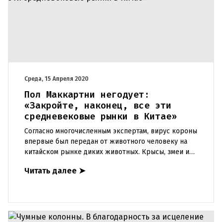
Среда, 15 Апреля 2020
Пол Маккартни негодует:
«Закройте, наконец, все эти
средневековые рынки в Китае»
Согласно многочисленным экспертам, вирус короны
впервые был передан от животного человеку на
китайском рынке диких животных. Крысы, змеи и
летучие мыши продаются для потребления на этих
Читать далее
➤
уличных рынках