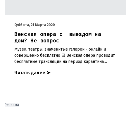
Суббота, 21 Марта 2020
Венская опера с выездом на
дом? Не вопрос
Музеи, театры, знаменитые галереи - онлайн и
совершенно бесплатно ☑ Венская опера проводит
бесплатные трансляции на период карантина
https://bit.ly/39OINlQ ☑ Музей истории искусств
Читать далее
➤
(Kunsthistorisches
Реклама