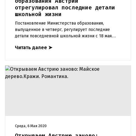
образования Австрии
отрегулировал последние детали
школьной жизни
Постановление Министерства образования,
выпущенное в четверг, регулирует последние
детали повседневной школьной жизни с 18 мая.
Для разделения школьных смен не будет более 18
Читать далее
➤
учеников в каждой группе,
Среда, 6 Мая 2020
Открываем Австрию заново: