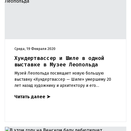
Среда, 19 Февраля 2020
Хундертвассер и Шиле в одной
выставке в Музее Леопольда
Музей Леопольда посвящает новую большую
выставку «Хундертвассер — Шиле» умершему 20
лет назад художнику и архитектору и его
"духовному отцу". Фриденсрайх Хундертвассер
Читать далее
➤
родился 15 декабря 1928 года в В