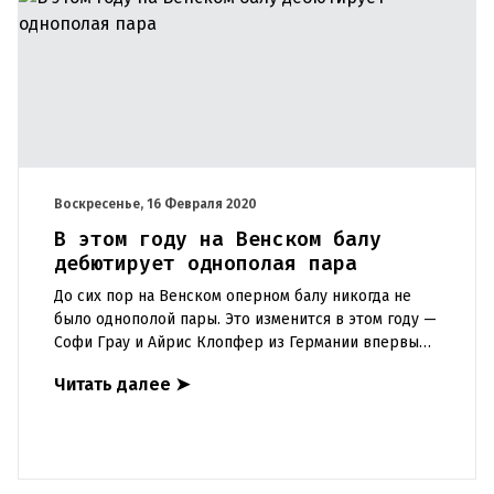
Воскресенье, 16 Февраля 2020
В этом году на Венском балу
дебютирует однополая пара
До сих пор на Венском оперном балу никогда не
было однополой пары. Это изменится в этом году —
Софи Грау и Айрис Клопфер из Германии впервые
вместе выйдут на танцпол в Вене. Впервые в
Читать далее
➤
истории Венского