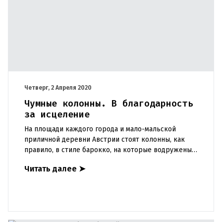
Четверг, 2 Апреля 2020
Чумные колонны. В благодарность
за исцеление
На площади каждого города и мало-мальской
приличной деревни Австрии стоят колонны, как
правило, в стиле барокко, на которые водружены
статуи Девы Марии. Поскольку подобные колонны
Читать далее
➤
воздвигались, как пр