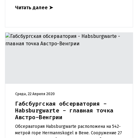
000 детей. Ученикам начальных школ, младших
Читать далее
➤
классов AHS, новых средни
Среда, 22 Апреля 2020
Габсбургская обсерватория -
Habsburgwarte - главная точка
Австро-Венгрии
Обсерватория Habsburgwarte расположена на 542-
метрой горе Hermannskogel в Вене. Сооружение 27