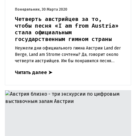
Понедельник, 30 Марта 2020
Четверть австрийцев за то,
чтобы песня «I am from Austria»
стала официальным
государственным гимном страны
Неужели дни официального гимна Австрии Land der
Berge, Land am Strome сочтены? Да, говорит около
четверти австрийцев. Им бы понравился песня
Райнхарда Фендриха «Я из Австрии» в качестве
Читать далее
➤
гимна страны.