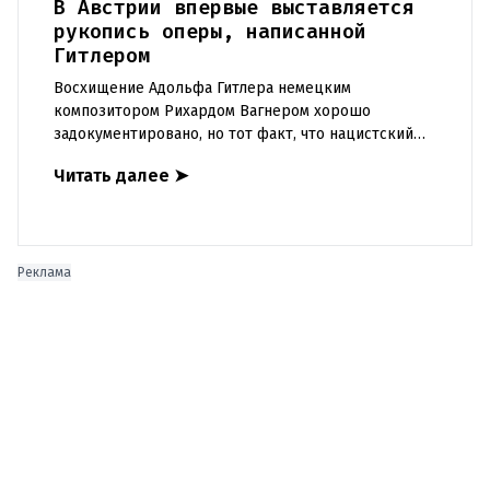
В Австрии впервые выставляется
рукопись оперы, написанной
Гитлером
Восхищение Адольфа Гитлера немецким
композитором Рихардом Вагнером хорошо
задокументировано, но тот факт, что нацистский
диктатор попытался написать оперу сам, станет
Читать далее
➤
неожиданностью для многих. Одна с
Реклама