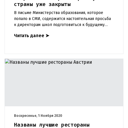
страны уже закрыты
В письме Министерства образования, которое
попало в СМИ, содержится настоятельная просьба
к директорам школ подготовиться к будущему
закрытию школ. Следует избегать обмена
Читать далее
➤
студентами, "языковых" поезд
Воскресенье, 1 Ноября 2020
Названы лучшие рестораны