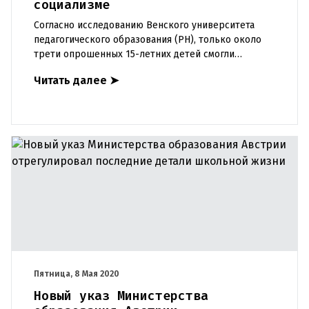
социализме
Согласно исследованию Венского университета
педагогического образования (PH), только около
трети опрошенных 15-летних детей смогли
правильно ответить на вопрос о «единственной
Читать далее
➤
партии, разрешенной в на
Пятница, 8 Мая 2020
Новый указ Министерства