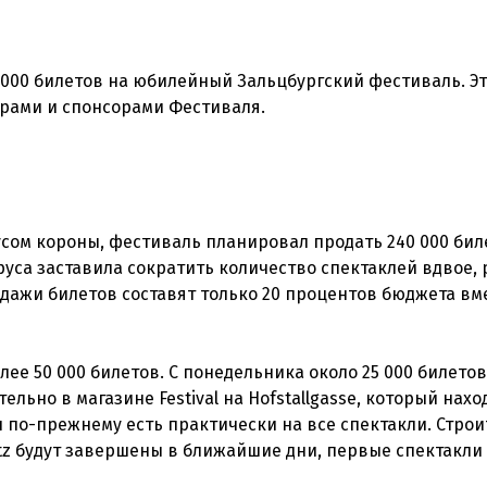
 000 билетов на юбилейный Зальцбургский фестиваль. Э
усом короны, фестиваль планировал продать 240 000 бил
уса заставила сократить количество спектаклей вдвое,
родажи билетов составят только 20 процентов бюджета вм
лее 50 000 билетов. С понедельника около 25 000 билето
ьно в магазине Festival на Hofstallgasse, который нахо
еты по-прежнему есть практически на все спектакли. Стро
atz будут завершены в ближайшие дни, первые спектакли