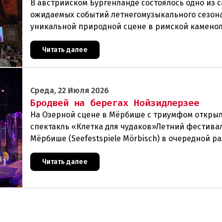
В австрийском Бургенланде состоялось одно из 
ожидаемых событий летнегомузыкального сезон
уникальной природной сцене в римской камено
Санкт-Маргаретен (St. Margarethen) прошла гра
Читать далее
Среда, 22 Июля 2026
Бродвей на берегах Нойзидлерзее
На Озерной сцене в Мёрбише с триумфом откры
спектакль «Клетка для чудаков»Летний фестива
Мёрбише (Seefestspiele Mörbisch) в очередной ра
подтвердил свой статусэкспериментальной и
прогрессивной
Читать далее