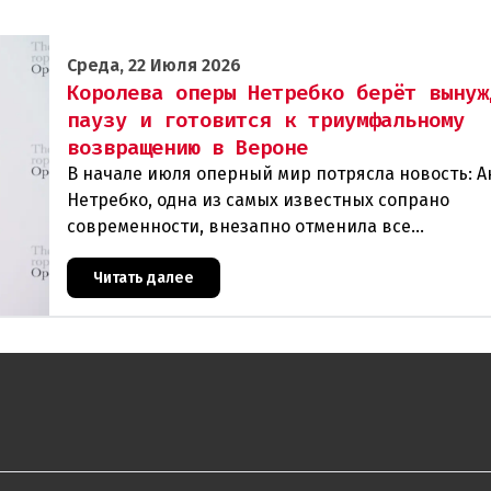
Среда, 22 Июля 2026
Королева оперы Нетребко берёт вынуж
паузу и готовится к триумфальному
возвращению в Вероне
В начале июля оперный мир потрясла новость: А
Нетребко, одна из самых известных сопрано
современности, внезапно отменила все
запланированные выступления. Причиной стала
физическая и вокальная истощ
Читать далее