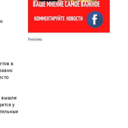
то
Реклама
етов в
 равно
есто
в вышли
дится у
ительные