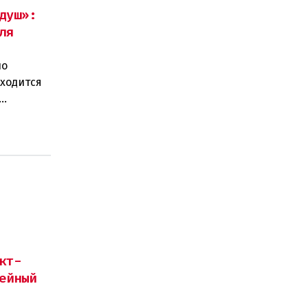
душ»:
ля
по
иходится
ког
кт-
ейный