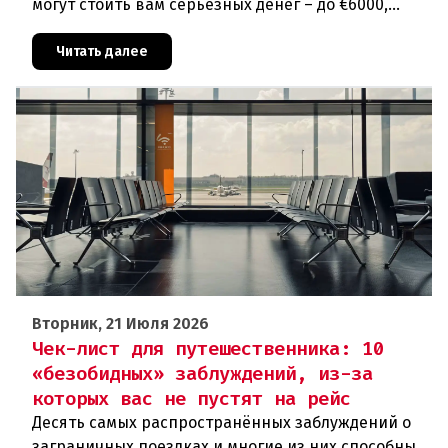
могут стоить вам серьезных денег – до €6000,
лишения прав или даже тюремного срока. От
громкого хлопка дверь
Читать далее
Вторник, 21 Июля 2026
Чек-лист для путешественника: 10
«безобидных» заблуждений, из-за
которых вас не пустят на рейс
Десять самых распространённых заблуждений о
заграничных поездках и многие из них способны