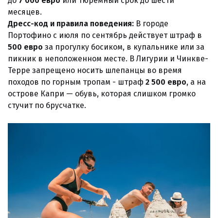
до
7 000 евро
или тюремный срок до шести
месяцев.
Дресс-код и правила поведения:
В городе
Портофино с июля по сентябрь действует штраф в
500 евро
за прогулку босиком, в купальнике или за
пикник в неположенном месте. В Лигурии и Чинкве-
Терре запрещено носить шлепанцы во время
походов по горным тропам - штраф
2 500 евро
, а на
острове Капри — обувь, которая слишком громко
стучит по брусчатке.