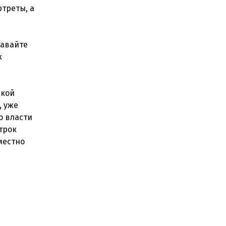
ртреты, а
давайте
х
икой
, уже
о власти
трок
местно