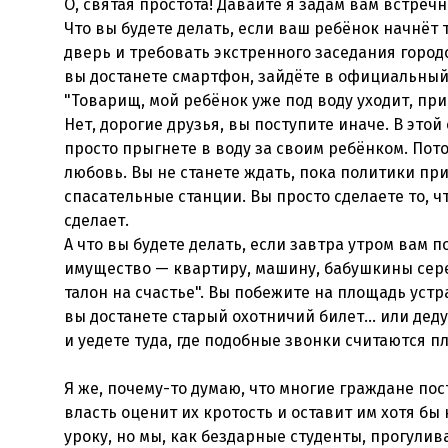
О, святая простота! Давайте я задам вам встреч
Что вы будете делать, если ваш ребёнок начнёт 
дверь и требовать экстренного заседания город
вы достанете смартфон, зайдёте в официальный
"Товарищ, мой ребёнок уже под воду уходит, пр
Нет, дорогие друзья, вы поступите иначе. В это
просто прыгнете в воду за своим ребёнком. Пото
любовь. Вы не станете ждать, пока политики пр
спасательные станции. Вы просто сделаете то, чт
сделает.
А что вы будете делать, если завтра утром вам 
имущество — квартиру, машину, бабушкины сер
талон на счастье". Вы побежите на площадь уст
вы достанете старый охотничий билет... или дед
и уедете туда, где подобные звонки считаются п
Я же, почему-то думаю, что многие граждане пос
власть оценит их кротость и оставит им хотя бы 
уроку, но мы, как бездарные студенты, прогулив