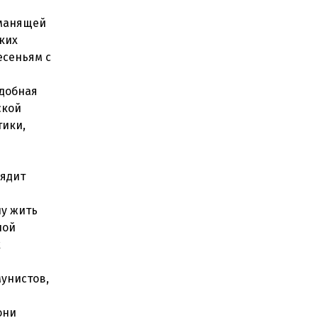
 манящей
яких
есеньям с
удобная
ской
тики,
лядит
чу жить
ной
х
мунистов,
они