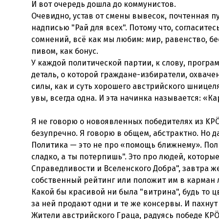
И вот очередь дошла до коммунистов.
Очевидно, устав от смены вывесок, почтенная п
надписью "Рай для всех". Потому что, согласитес
сомнений, всё как мы любим: мир, равенство, б
пивом, как бонус.
У каждой политической партии, к слову, програ
деталь, о которой граждане-избиратели, охвач
силы, как и суть хорошего австрийского шницел
увы, всегда одна. И эта начинка называется: «К
Я не говорю о новоявленных победителях из KPÖ.
безупречно. Я говорю в общем, абстрактно. Но д
Политика — это не про «помощь ближнему». Полит
сладко, а ты потерпишь". Это про людей, которы
Справедливости и Вселенского Добра", завтра же
собственный рейтинг или положит им в карман
Какой бы красивой ни была "витрина", будь то ц
за ней продают одни и те же консервы. И пахнут
Жители австрийского Граца, радуясь победе KPÖ