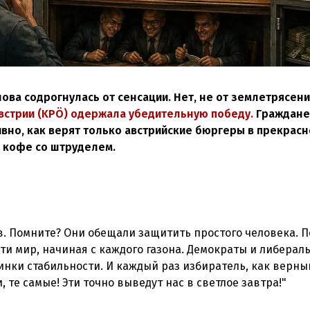
ова содрогнулась от сенсации. Нет, не от землетрясени
встрии (KPÖ) одержала убедительную победу.
Граждане
ивно, как верят только австрийские бюргеры в прекрас
й кофе со штруделем.
в. Помните? Они обещали защитить простого человека. 
ти мир, начиная с каждого газона. Демократы и либерал
инки стабильности. И каждый раз избиратель, как верны
, те самые! Эти точно выведут нас в светлое завтра!"