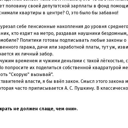
ет половину своей депутатской зарплаты в фонд помощ
снимали квартиры в центре? О, это было бы забавно!
 урезал себе пенсионные накопления до уровня среднег
мник, кто ездит на метро, раздавая наушники бездомным,
томобиле? Политики готовы подписывать любые законы о
венного гаража, дачи или заработной платы, тут уж, изв
нается их личный забор.
чужим временем и чужими деньгами с такой лёгкостью, с
о попросите их поделиться собственной квадратурой ме
хоть "Скорую" вызывай".
ставителей власти, я бы ввёл закон. Смысл этого закона 
торая часто приписывается А. С. Пушкину. В классическ
жрать не должен слаще, чем они».