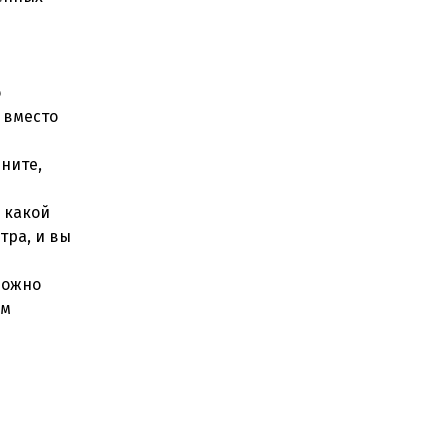
и
о
 вместо
ините,
 какой
тра, и вы
можно
ом