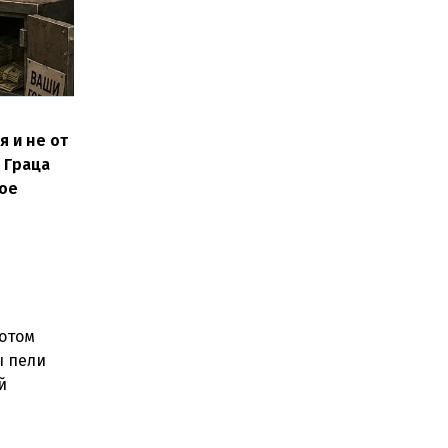
я и не от
 Граца
ное
Потом
ы пели
й