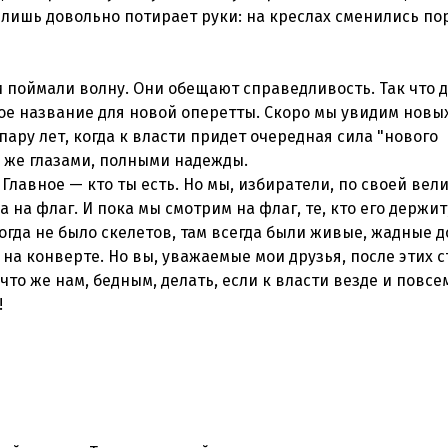
 лишь довольно потирает руки: на креслах сменились по
и поймали волну. Они обещают справедливость. Так что 
ое название для новой оперетты. Скоро мы увидим новы
ару лет, когда к власти придет очередная сила "нового
и же глазами, полными надежды.
 Главное — кто ты есть. Но мы, избиратели, по своей вел
а на флаг. И пока мы смотрим на флаг, те, кто его держит
огда не было скелетов, там всегда были живые, жадные д
на конверте. Но вы, уважаемые мои друзья, после этих с
что же нам, бедным, делать, если к власти везде и повсе
!