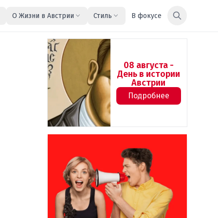
О Жизни в Австрии
Стиль
В фокусе
08 августа -
День в истории
Австрии
Подробнее