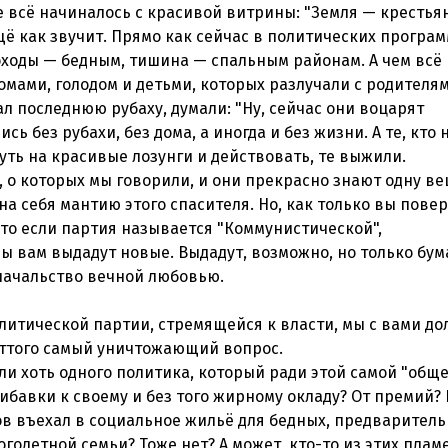
же всё начиналось с красивой витрины: "Земля — крестья
ё как звучит. Прямо как сейчас в политических програ
оходы — бедным, тишина — спальным районам. А чем всё
омами, голодом и детьми, которых разлучали с родителя
вал последнюю рубаху, думали: "Ну, сейчас они воцарят
сь без рубахи, без дома, а иногда и без жизни. А те, кто 
нуть на красивые лозунги и действовать, те выжили.
, о которых мы говорили, и они прекрасно знают одну в
на себя мантию этого спасителя. Но, как только вы повер
что если партия называется "Коммунистической",
ны вам выдадут новые. Выдадут, возможно, но только бум
 начальство вечной любовью.
олитической партии, стремящейся к власти, мы с вами д
 оттого самый уничтожающий вопрос.
ли хоть одного политика, который ради этой самой "общ
бавки к своему и без того жирному окладу? От премий? 
ков въехал в социальное жильё для бедных, предварител
годетной семьи? Тоже нет? А может, кто-то из этих пла