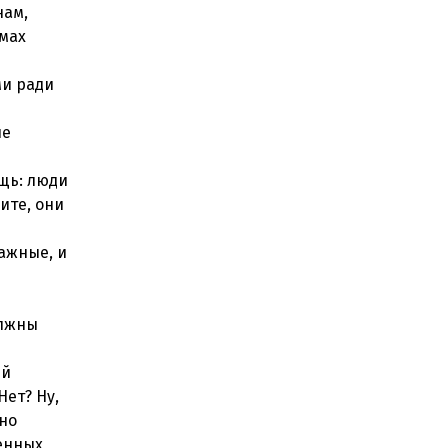
нам,
ммах
ми ради
не
ещь: люди
ите, они
ажные, и
олжны
ей
Нет? Ну,
ьно
менных