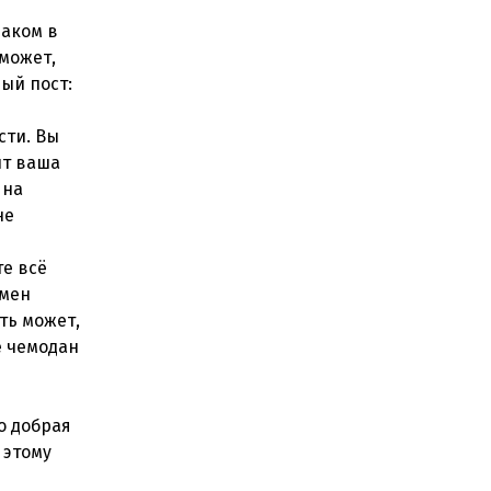
лаком в
 может,
ый пост:
сти. Вы
ит ваша
 на
не
те всё
амен
ть может,
е чемодан
о добрая
 этому