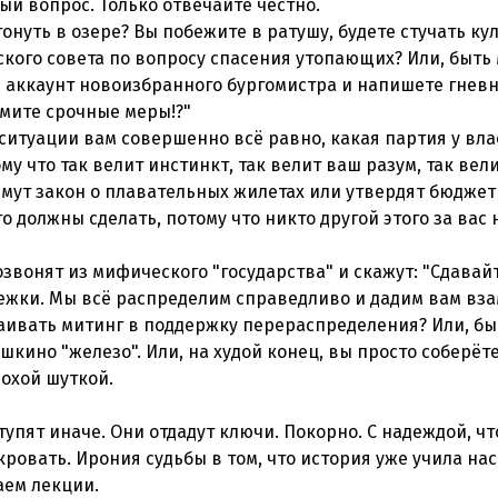
ный вопрос. Только отвечайте честно.
тонуть в озере? Вы побежите в ратушу, будете стучать ку
ского совета по вопросу спасения утопающих? Или, быть
 аккаунт новоизбранного бургомистра и напишете гневн
имите срочные меры!?"
й ситуации вам совершенно всё равно, какая партия у вла
му что так велит инстинкт, так велит ваш разум, так вел
имут закон о плавательных жилетах или утвердят бюджет
о должны сделать, потому что никто другой этого за вас 
позвонят из мифического "государства" и скажут: "Сдавай
ежки. Мы всё распределим справедливо и дадим вам вз
раивать митинг в поддержку перераспределения? Или, бы
ушкино "железо". Или, на худой конец, вы просто соберёт
лохой шуткой.
тупят иначе. Они отдадут ключи. Покорно. С надеждой, чт
кровать. Ирония судьбы в том, что история уже учила нас
аем лекции.