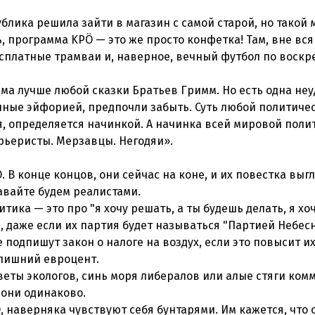
ублика решила зайти в магазин с самой старой, но такой
ь, программа KPÖ — это же просто конфетка! Там, вне вс
есплатные трамваи и, наверное, вечный футбол по воскр
мма лучше любой сказки Братьев Гримм. Но есть одна не
енные эйфорией, предпочли забыть. Суть любой политиче
я, определяется начинкой. А начинка всей мировой поли
арьеристы. Мерзавцы. Негодяи».
 В конце концов, они сейчас на коне, и их повестка выг
авайте будем реалистами.
ика — это про "я хочу решать, а ты будешь делать, я хо
е, даже если их партия будет называться "Партией Небес
 подпишут закон о налоге на воздух, если это повысит и
 лишний евроцент.
веты экологов, синь моря либералов или алые стяги ком
 они одинаково.
, наверняка чувствуют себя бунтарями. Им кажется, что 