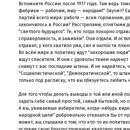
Вспомните Россию после 1917 года. Там ведь то
фабрики — рабочим, мир — народам!" Звучит? Ещ
партий всего мира: работа — всем горожанам, д
закончилось в России? Расстрелами, отнятыми д
"светлого будущего". Те, кто тогда покорно отда
справедливость, и заживём". Они отдали. И остали
отдавал, у кого хватило ума, сил и наглости плю
Во всём мире в политику идут "нехорошие люди"
ищут спасителя. И они с удовольствием наденут 
снимут с вас последние штаны. И не надейтесь, 
"Социалистической", "Демократической", то шта
только под расписку, что вы обязуетесь любить
Для того чтобы делать выводы о той или иной п
задать себе самый простой, самый бытовой, но
А вы, уважаемые избиратели, когда-нибудь виде
народной цели" добровольно отказался бы от при
может, вы слышали о том, что кто-то из полити
оставив свою благоустроенную квартиру для мно