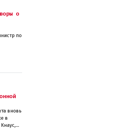
воры о
инистр по
ного
онной
ута вновь
е в
 Кнаус,
6