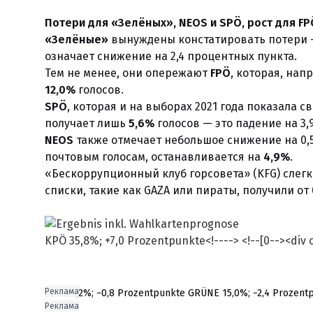
Потери для «Зелёных», NEOS и SPÖ, рост для FP
«Зелёные»
вынуждены констатировать потери
означает снижение на 2,4 процентных пункта.
Тем не менее, они опережают
FPÖ
, которая, нап
12,0%
голосов.
SPÖ
, которая и на выборах 2021 года показала 
получает лишь
5,6%
голосов — это падение на 3,
NEOS
также отмечает небольшое снижение на 0,5
почтовым голосам, останавливается на
4,9%
.
«Бескоррупционный клуб горсовета» (KFG) слег
списки, такие как GAZA или пираты, получили от 0
Реклама
ÖVP 25,2%; −0,8 Prozentpunkte GRÜNE 15,0%; −2,4 Prozent
Реклама