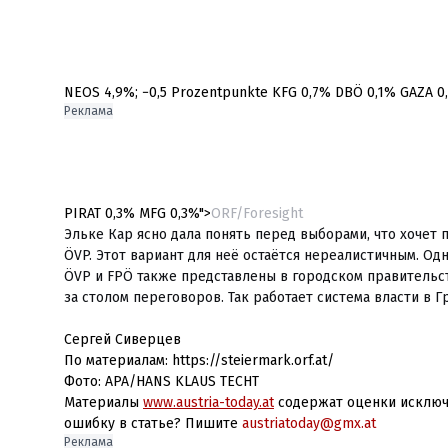
NEOS 4,9%; −0,5 Prozentpunkte KFG 0,7% DBÖ 0,1% GAZA 0
Реклама
PIRAT 0,3% MFG 0,3%">
ORF/Foresight
Эльке Кар ясно дала понять перед выборами, что хочет
ÖVP. Этот вариант для неё остаётся нереалистичным. Од
ÖVP и FPÖ также представлены в городском правительст
за столом переговоров. Так работает система власти в Г
Сергей Сиверцев
По материалам: https://steiermark.orf.at/
Фото:
APA/HANS KLAUS TECHT
Материалы
www.austria-today.at
содержат оценки исключи
ошибку в статье? Пишите
austriatoday@gmx.at
Реклама