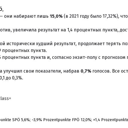
Ö,
 — они набирают лишь
15,0%
(в 2021 году было 17,32%), что
ротив, увеличила результат на 1,4 процентных пункта, до
свой исторически худший результат, продолжает терять п
9 процентных пункта.
 процентных пункта и, согласно экзит-полу с прогнозом 
ка улучшил свои показатели, набрав
0,7%
голосов. Все ос
,1 до 0,3%.
punkte SPÖ 5,6%; −3,9% Prozentpunkte FPÖ 12,0%; +1,4 Prozentpunkt