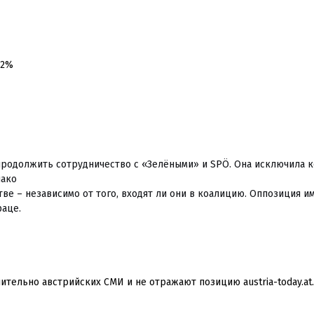
,2%
 продолжить сотрудничество с «Зелёными» и SPÖ. Она исключила 
нако
ве – независимо от того, входят ли они в коалицию. Оппозиция и
раце.
тельно австрийских СМИ и не отражают позицию austria-today.at