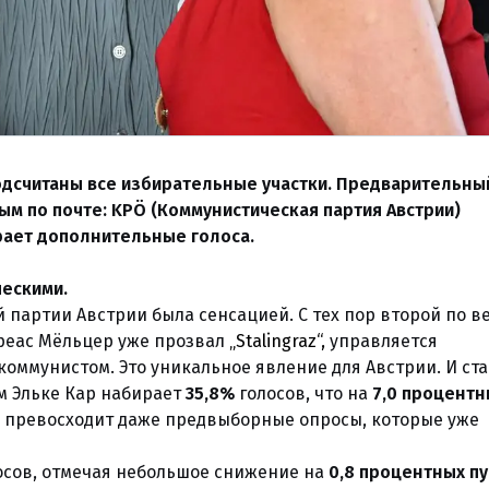
одсчитаны все избирательные участки. Предварительны
ым по почте: KPÖ (Коммунистическая партия Австрии)
рает дополнительные голоса.
ческими.
 партии Австрии была сенсацией. С тех пор второй по в
дреас Мёльцер уже прозвал
„Stalingraz“,
управляется
оммунистом. Это уникальное явление для Австрии. И ст
м Эльке Кар набирает
35,8%
голосов, что на
7,0 процентн
то превосходит даже предвыборные опросы, которые уже
осов, отмечая небольшое снижение на
0,8 процентных пу