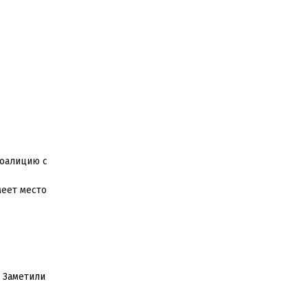
коалицию с
меет место
. Заметили