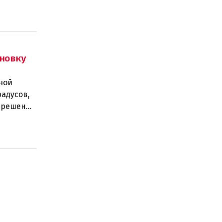
новку
ной
радусов,
а решение
 н