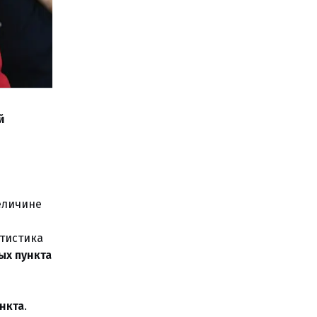
й
еличине
атистика
ых пункта
нкта
.