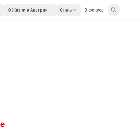
О Жизни в Австрии
Стиль
В фокусе
е