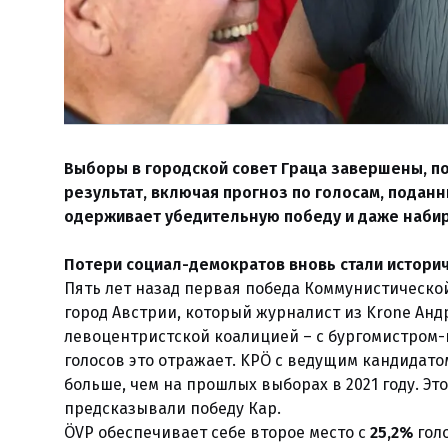
Выборы в городской совет Граца завершены, п
результат, включая прогноз по голосам, поданн
одерживает убедительную победу и даже наби
Потери социал-демократов вновь стали истори
Пять лет назад первая победа Коммунистической
город Австрии, который журналист из Krone Ан
левоцентристской коалицией – с бургомистром-к
голосов это отражает. KPÖ с ведущим кандидато
больше, чем на прошлых выборах в 2021 году. Э
предсказывали победу Кар.
ÖVP обеспечивает себе второе место с
25,2%
гол