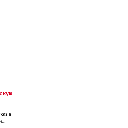
скую
каз в
м
изаций,