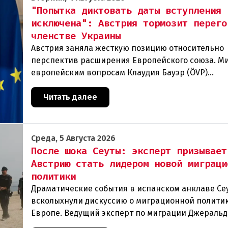
"Попытка диктовать даты вступления
исключена": Австрия тормозит перего
членстве Украины
Австрия заняла жесткую позицию относительно
перспектив расширения Европейского союза. М
европейским вопросам Клаудия Бауэр (ÖVP)
категорически исключила возможность ускорен
присоединения
Читать далее
Среда, 5 Августа 2026
После шока Сеуты: эксперт призывает
Австрию стать лидером новой миграци
политики
Драматические события в испанском анклаве Се
всколыхнули дискуссию о миграционной политик
Европе. Ведущий эксперт по миграции Джеральд
один из архитекторов соглашения ЕС-Турция 201