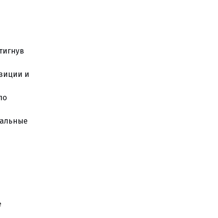
стигнув
озиции и
по
тальные
e