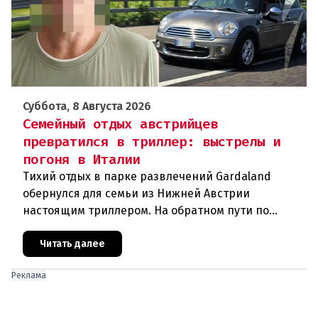
Суббота, 8 Августа 2026
Семейный отдых австрийцев
превратился в триллер: выстрелы и
погоня в Италии
Тихий отдых в парке развлечений Gardaland
обернулся для семьи из Нижней Австрии
настоящим триллером. На обратном пути по
автостраде между Вероной и Венецией их машина
подверглась обстрелу, за которым
Читать далее
Реклама