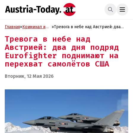
Главная
»
Криминал и
»
Тревога в небе над Австрией: два
Проиcшествия
дня подряд Eurofighter поднимают на
Тревога в небе над
перехват самолётов США
Австрией: два дня подряд
Eurofighter поднимают на
перехват самолётов США
Вторник, 12 Мая 2026