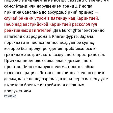
Подобные инциденты не всегда связаны с военными
самолётами или нарушением границ. Иногда
причина банальна до абсурда. Яркий пример —
случай ранним утром в пятницу над Каринтией.
Небо над австрийской Каринтией расколол гул
реактивных двигателей.
Два Eurofighter экстренно
взлетели с аэродрома в Клагенфурте. Задача:
перехватить неопознанное воздушное судно,
которое без предупреждения приближалось к
границам австрийского воздушного пространства.
Причина переполоха оказалась до смешного
простой. Пилот «нарушителя»… просто забыл
включить рацию. Лётчик спокойно летел по своим
делам, даже не подозревая, что на перехват ему уже
вылетели боевые истребители с полным
вооружением.
Реклама