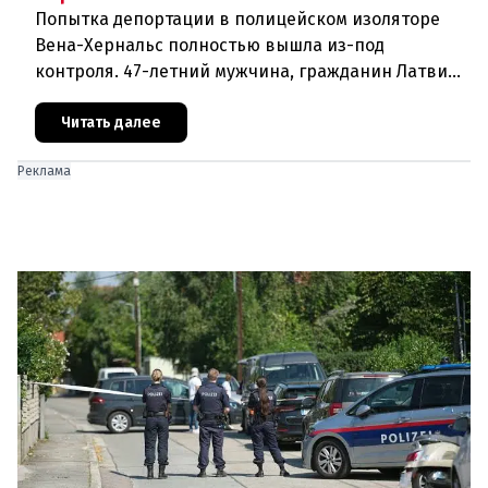
Попытка депортации в полицейском изоляторе
Вена-Хернальс полностью вышла из-под
контроля. 47-летний мужчина, гражданин Латвии,
уроженец Украины, ранее судимый за грабёж,
оказал ожесточённое сопротивле
Читать далее
Реклама