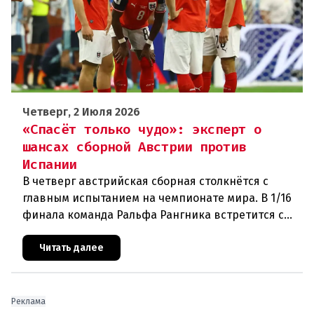
Четверг, 2 Июля 2026
«Спасёт только чудо»: эксперт о
шансах сборной Австрии против
Испании
В четверг австрийская сборная столкнётся с
главным испытанием на чемпионате мира. В 1/16
финала команда Ральфа Рангника встретится с
действующим чемпионом Европы — Испанией.
Австрийцы — явные аутсайде
Читать далее
Реклама