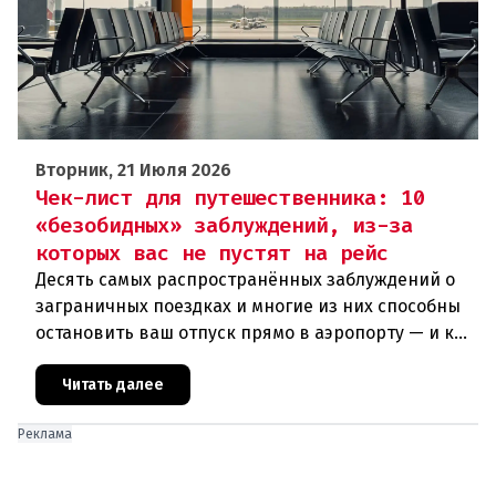
Вторник, 21 Июля 2026
Чек-лист для путешественника: 10
«безобидных» заблуждений, из-за
которых вас не пустят на рейс
Десять самых распространённых заблуждений о
заграничных поездках и многие из них способны
остановить ваш отпуск прямо в аэропорту — и к
тому моменту, как вы окажетесь у стойки
регистрации, может быть
Читать далее
Реклама