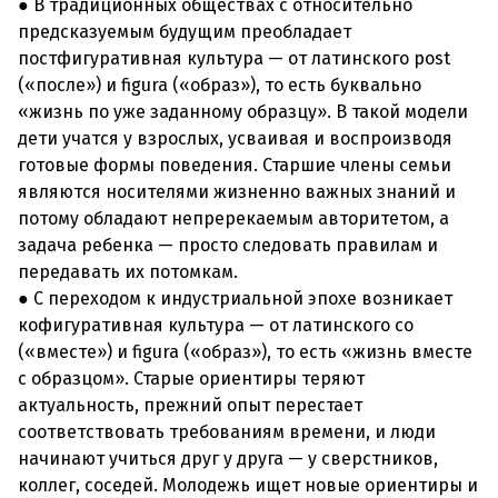
● В традиционных обществах с относительно
предсказуемым будущим преобладает
постфигуративная культура — от латинского post
(«после») и figura («образ»), то есть буквально
«жизнь по уже заданному образцу». В такой модели
дети учатся у взрослых, усваивая и воспроизводя
готовые формы поведения. Старшие члены семьи
являются носителями жизненно важных знаний и
потому обладают непререкаемым авторитетом, а
задача ребенка — просто следовать правилам и
передавать их потомкам.
● С переходом к индустриальной эпохе возникает
кофигуративная культура — от латинского co
(«вместе») и figura («образ»), то есть «жизнь вместе
с образцом». Старые ориентиры теряют
актуальность, прежний опыт перестает
соответствовать требованиям времени, и люди
начинают учиться друг у друга — у сверстников,
коллег, соседей. Молодежь ищет новые ориентиры и