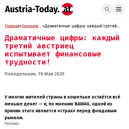
Главная
»
Экономика
»
Драматичные цифры: каждый третий
и Бизнес
австриец испытывает финансовые
Драматичные цифры: каждый
трудности!
третий австриец
испытывает финансовые
трудности!
Понедельник, 19 Мая 2025
У многих жителей страны в кошельке остаётся всё
меньше денег — и, по мнению BAWAG, одной из
причин этого является «страх» перед фондовым
рынком
.
Реклама