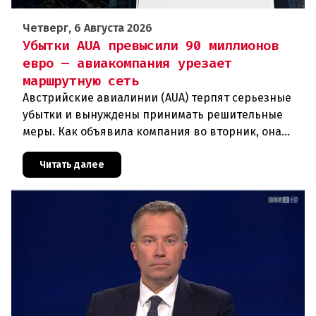
Четверг, 6 Августа 2026
Убытки AUA превысили 90 миллионов
евро — авиакомпания урезает
маршрутную сеть
Австрийские авиалинии (AUA) терпят серьезные
убытки и вынуждены принимать решительные
меры. Как объявила компания во вторник, она
отменяет рейсы по маршруту Вена —
Грац.Причиной столь жесткой экономии
Читать далее