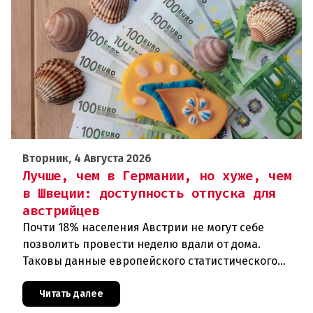
Вторник, 4 Августа 2026
Лучше, чем в Германии, но хуже, чем
в Швеции: доступность отпуска для
австрийцев
Почти 18% населения Австрии не могут себе
позволить провести неделю вдали от дома.
Таковы данные европейского статистического
агентства Eurostat за 2025 год. И хотя ситуация в
стране выглядит лучше ср
Читать далее