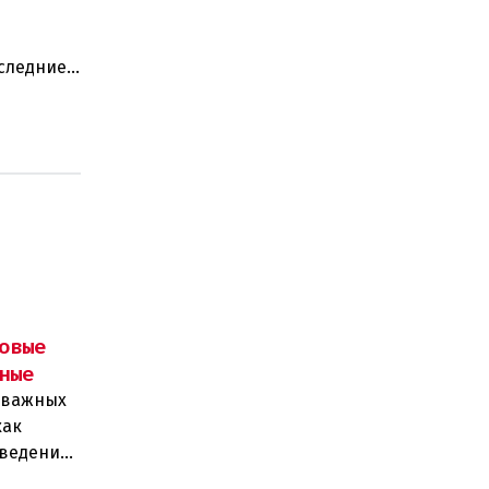
оследние
ают:
овые
ные
д важных
как
введения