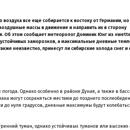
 воздуха все еще собирается к востоку от Германии, но
оздушные массы в движение и направить их в сторону
. Об этом сообщает метеоролог Доминик Юнг из «wetter
ь устойчивых заморозков, а максимальные дневные тем
также неизвестно, принесут ли сибирские холода снег и
погода. Однако особенно в районе Дуная, а также в бас
ака могут сохраняться местами до позднего послеобеде
и до нуля градусов, дневные максимумы будут колебать
ренний туман, однако устойчивых туманов или высоких