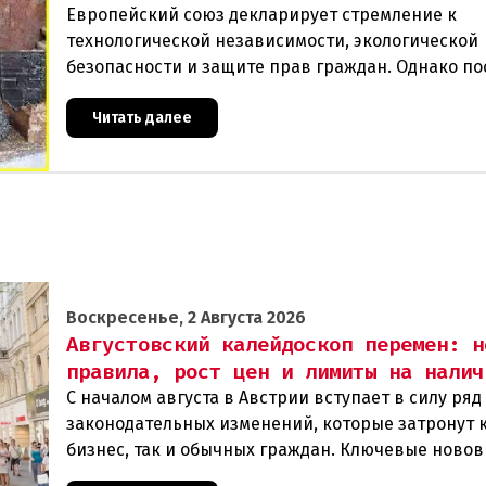
Европейский союз декларирует стремление к
технологической независимости, экологической
безопасности и защите прав граждан. Однако п
события в Австрии и решение Брюсселя показыв
реальная п
Читать далее
Воскресенье, 2 Августа 2026
Августовский калейдоскоп перемен: н
правила, рост цен и лимиты на налич
С началом августа в Австрии вступает в силу ря
законодательных изменений, которые затронут 
бизнес, так и обычных граждан. Ключевые ново
сконцентрированы в строительном секторе и сф