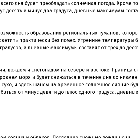
 всего дня будет преобладать солнечная погода. Кроме то
с десять и минус два градуса, дневные максимумы сост
возможность образования региональных туманов, котор
 светить практически без помех. Утренние температуры б
градусов, а дневные максимумы составят от трех до деся
и, дождем и снегопадом на севере и востоке. Граница с
уровнем моря и будет снижаться в течение дня до низмен
я сухо, и здесь шансы на временное солнечное сияние бу
аться от минус девяти до плюс одного градуса, дневны
ием солнца и облаков. Последние снежные дожди ночи