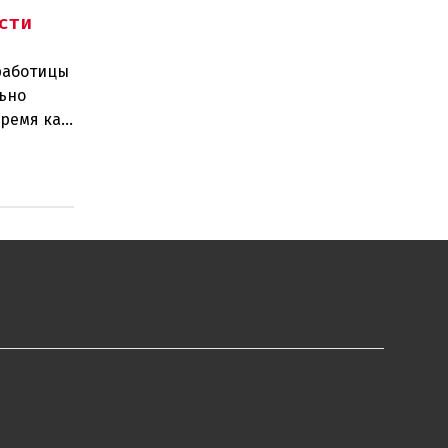
сти
зработицы
ьно
время как