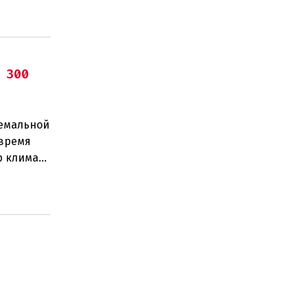
 300
ремальной
 время
р климата