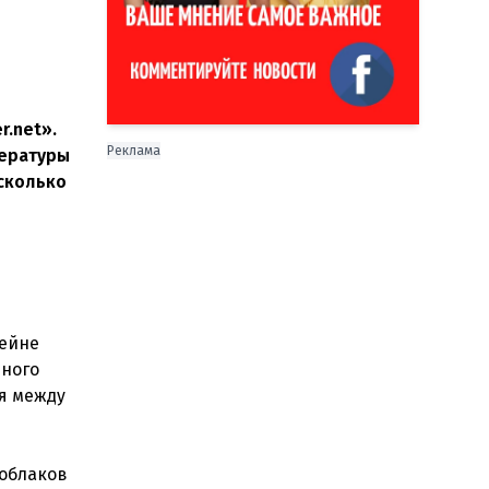
.net».
Реклама
пературы
 сколько
сейне
нного
ся между
 облаков