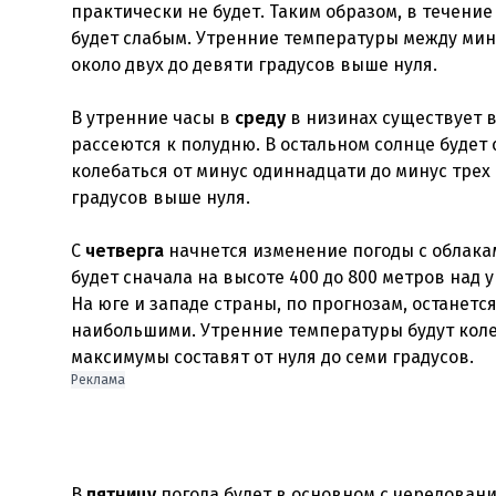
практически не будет. Таким образом, в течение
будет слабым. Утренние температуры между мину
около двух до девяти градусов выше нуля.
В утренние часы в
среду
в низинах существует 
рассеются к полудню. В остальном солнце будет
колебаться от минус одиннадцати до минус трех 
градусов выше нуля.
С
четверга
начнется изменение погоды с облакам
будет сначала на высоте 400 до 800 метров над 
На юге и западе страны, по прогнозам, останетс
наибольшими. Утренние температуры будут колеб
максимумы составят от нуля до семи градусов.
Реклама
В
пятницу
погода будет в основном с чередован