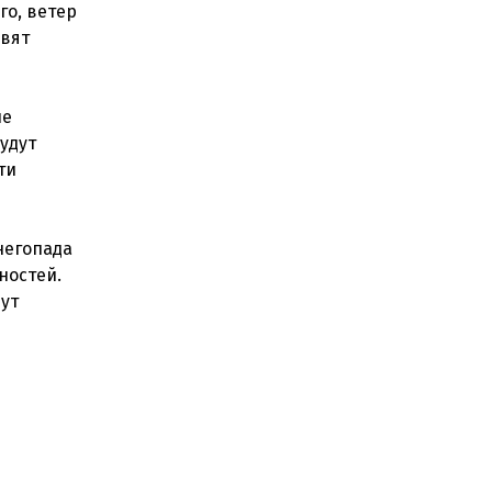
го, ветер
авят
ые
удут
ти
негопада
ностей.
дут
е