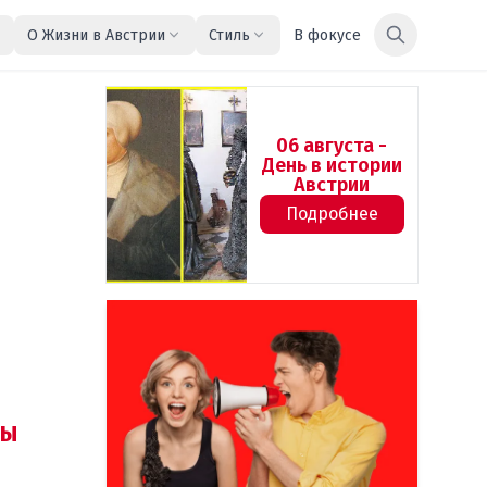
О Жизни в Австрии
Стиль
В фокусе
06 августа -
День в истории
Австрии
Подробнее
ы