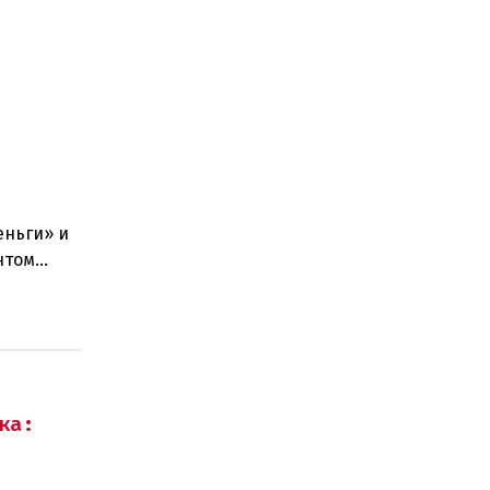
еньги» и
нтом
стра наук
ка: