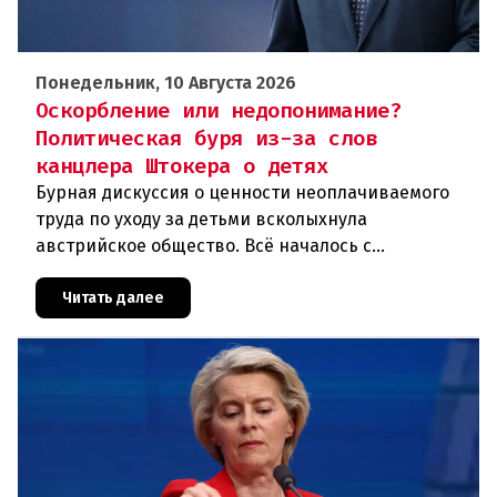
Понедельник, 10 Августа 2026
Оскорбление или недопонимание?
Политическая буря из-за слов
канцлера Штокера о детях
Бурная дискуссия о ценности неоплачиваемого
труда по уходу за детьми всколыхнула
австрийское общество. Всё началось с
неосторожного заявления канцлера Кристиана
Штокера, который на вопрос перегруженно
Читать далее