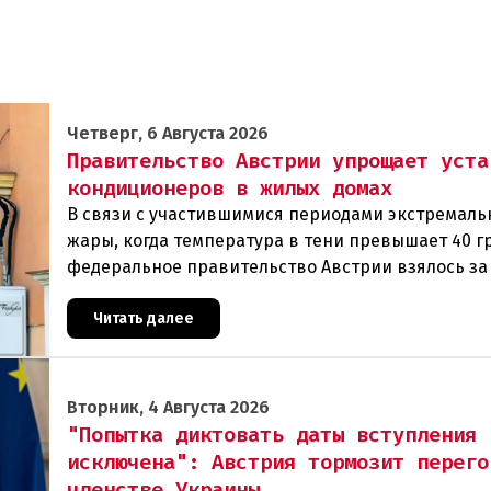
Четверг, 6 Августа 2026
Правительство Австрии упрощает уста
кондиционеров в жилых домах
В связи с участившимися периодами экстремаль
жары, когда температура в тени превышает 40 г
федеральное правительство Австрии взялось з
проблемы перегрева жилых помещений. В среду
Читать далее
Вторник, 4 Августа 2026
"Попытка диктовать даты вступления
исключена": Австрия тормозит перего
членстве Украины