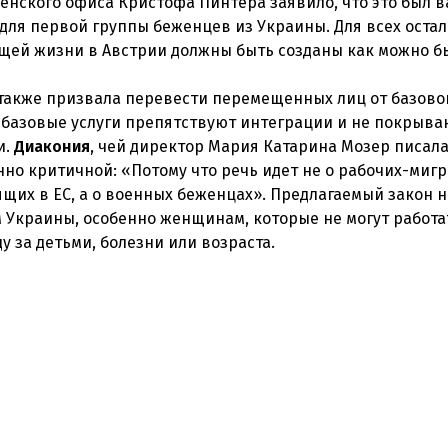
енского офиса Кристофа Пинтера заявило, что это был 
ля первой группы беженцев из Украины. Для всех оста
щей жизни в Австрии должны быть созданы как можно б
также призвала перевести перемещенных лиц от базовог
о базовые услуги препятствуют интеграции и не покрыва
и.
Диакония
, чей директор Мария Катарина Мозер писала
о критичной: «Потому что речь идет не о рабочих-мигр
ящих в ЕС, а о военных беженцах». Предлагаемый закон н
 Украины, особенно женщинам, которые не могут работа
у за детьми, болезни или возраста.