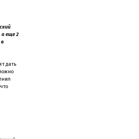
йский
 а еще 2
 в
ят дать
зможно
олнил
 что