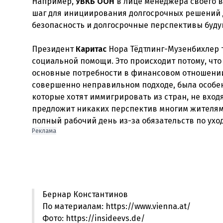
Например,
УВКБ ООН
в лице менеджера своего в
шаг для инициирования долгосрочных решений д
безопасность и долгосрочные перспективы буду
Президент
Каритас
Нора Тёдтлинг-Музенбихлер 
социальной помощи. Это происходит потому, чт
основные потребности в финансовом отношени
совершенно неправильном подходе, была особенн
которые хотят иммигрировать из стран, не вход
предложит никаких перспектив многим жителям
полный рабочий день из-за обязательств по уход
Реклама
Бернар Константинов
По материалам: https://www.vienna.at/
Фото: https://insideevs.de/