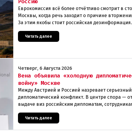
Россию
Еврокомиссия всё более отчётливо смотрит в ст
Москвы, когда речь заходит о причине вторжения
За этим якобы стоит российская дезинформация
течение нескольких дней около 72 000 человек п
Читать далее
Четверг, 6 Августа 2026
Вена объявила «холодную дипломатиче
войну» Москве
Между Австрией и Россией назревает серьезный
дипломатический конфликт. В центре спора — от
выдаче виз российским дипломатам, сотрудника
посольства и работникам международных орган
которые
Читать далее