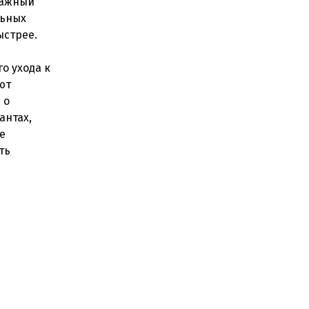
важный
льных
ыстрее.
о ухода к
ют
 о
антах,
е
ть