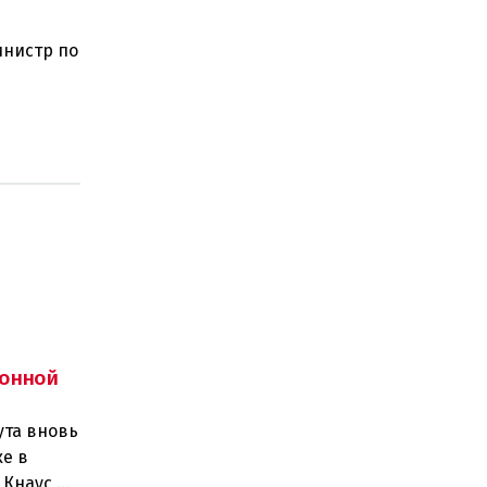
инистр по
ного
онной
ута вновь
е в
 Кнаус,