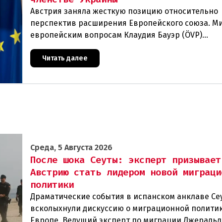
Австрия заняла жесткую позицию относительно
перспектив расширения Европейского союза. М
европейским вопросам Клаудия Бауэр (ÖVP)
категорически исключила возможность ускорен
присоединения
Читать далее
Среда, 5 Августа 2026
После шока Сеуты: эксперт призывает
Австрию стать лидером новой миграци
политики
Драматические события в испанском анклаве Се
всколыхнули дискуссию о миграционной политик
Европе. Ведущий эксперт по миграции Джеральд