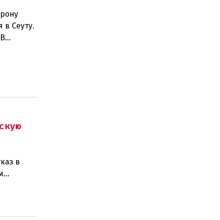
орону
 в Сеуту.
.В
скую
каз в
м
изаций,