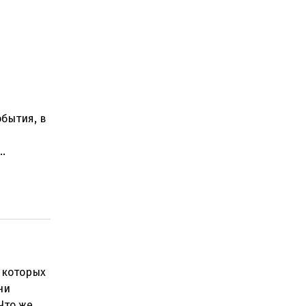
бытия, в
ти. Что
 которых
ни
Что же