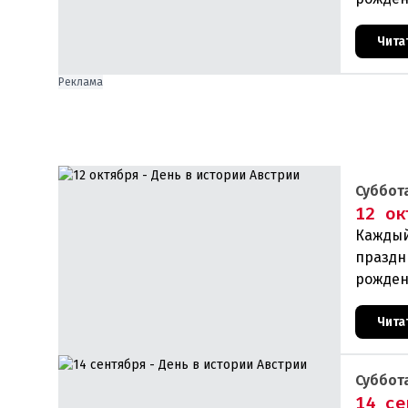
прои
Чита
Реклама
Суббота
12 ок
Каждый
праздн
рожден
прои
Чита
Суббота
14 се