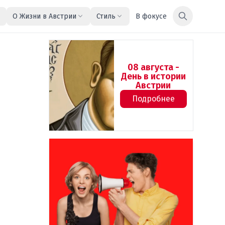
О Жизни в Австрии
Стиль
В фокусе
08 августа -
День в истории
Австрии
Подробнее