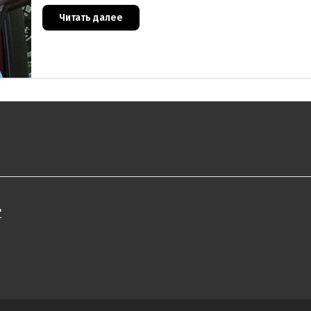
различных деятелей страны, а также дни их смер
же произ
Читать далее
"