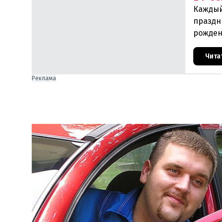
Каждый
праздн
рожден
прои
Чита
Реклама