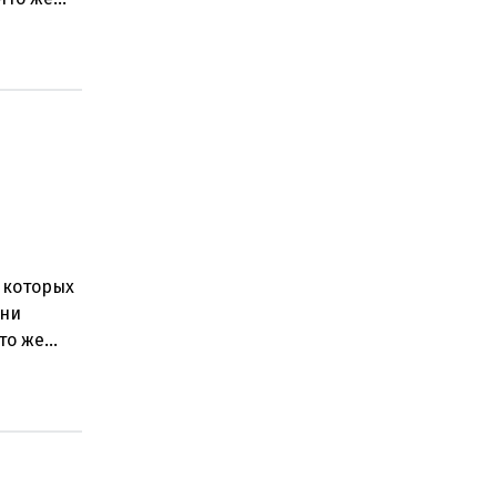
 которых
дни
то же