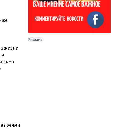
о же
Реклама
ца жизни
ра
весьма
и
с евреями