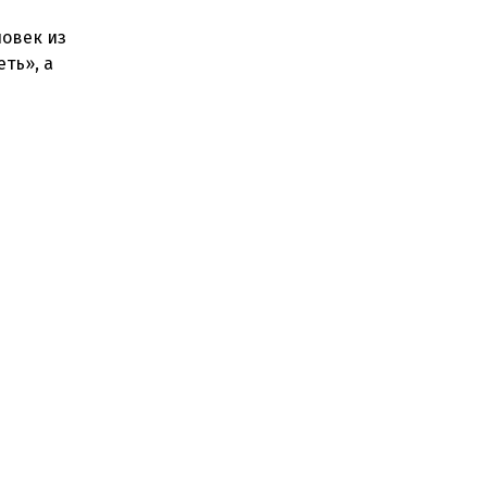
ловек из
еть», а