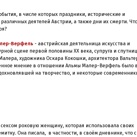
бытия, в числе которых праздники, исторические и
различных деятелей Австрии, а также дни их смерти. Чт
ря?
алер-Верфель
- австрийская деятельница искусства и
урной сцене первой половины XX века, супруга и спутни
 Малера, художника Оскара Кокошки, архитектора Вальте
енное мнение в отношении Альмы Малер-Верфель было 
 вдохновлявшей на творчество, и некоторые современник
сексом роковую женщину, которая использовала своих
митку. Она писала, в частности, в своём дневнике, что 