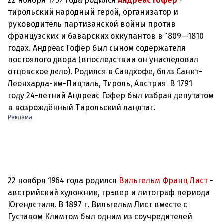
22 ноября 1767 года родился
Андреас Гофер
-
тирольский народный герой, организатор и
руководитель партизанской войны против
французских и баварских оккупантов в 1809—1810
годах. Андреас Гофер был сыном содержателя
постоялого двора (впоследствии он унаследовал
отцовское дело). Родился в Сандхофе, близ Санкт-
Леонхарда-им-Пицталь, Тироль, Австрия. В 1791
году 24-летний Андреас Гофер был избран депутатом
в возрождённый Тирольский ландтаг.
Реклама
22 ноября 1964 года родился
Вильгельм Франц Лист
-
австрийский художник, гравер и литограф периода
Югендстиля. В 1897 г. Вильгельм Лист вместе с
Густавом Климтом был одним из соучредителей