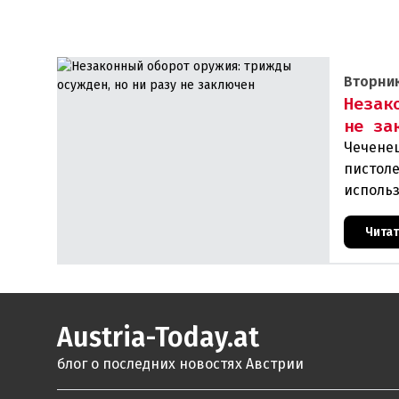
Вторник
Незак
не за
Чечене
пистоле
использ
планах.
Чита
Austria-Today.at
блог о последних новостях Австрии