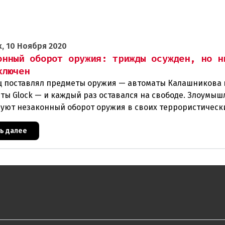
, 10 Ноября 2020
онный оборот оружия: трижды осужден, но н
ключен
ц поставлял предметы оружия — автоматы Калашникова 
ты Glock — и каждый раз оставался на свободе. Злоумы
уют незаконный оборот оружия в своих террористическ
 Куйт
ть далее