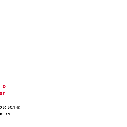
 о
зя
ов: волна
уются