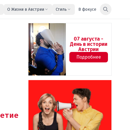
О Жизни в Австрии
Стиль
В фокусе
07 августа -
День в истории
Австрии
Подробнее
етие