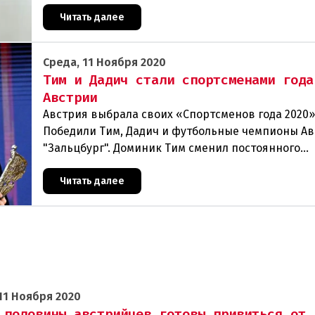
Мошеннические схемы в интернете с использов
искус
Читать далее
Среда, 11 Ноября 2020
Тим и Дадич стали спортсменами года
Австрии
Австрия выбрала своих «Спортсменов года 2020»
Победили Тим, Дадич и футбольные чемпионы А
"Зальцбург". Доминик Тим сменил постоянного
победителя Марселя Хиршера в ранге Спортсмена
На выбо
Читать далее
11 Ноября 2020
 половины австрийцев готовы привиться от