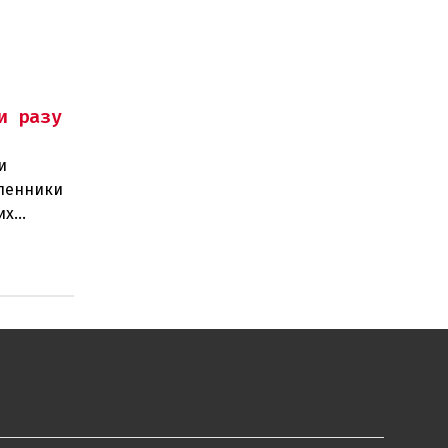
и разу
и
шленники
их