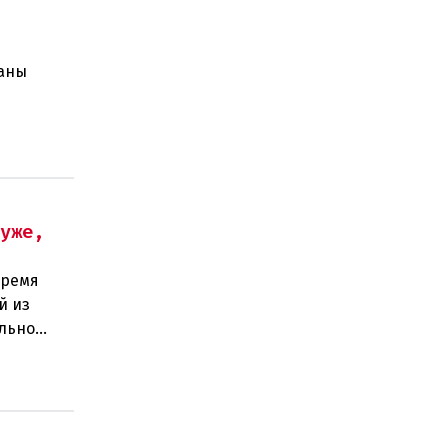
раны
хуже,
время
й из
ильно