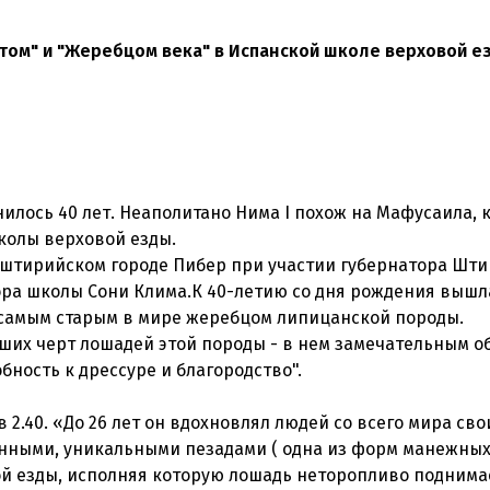
нтом" и "Жеребцом века" в Испанской школе верховой е
лось 40 лет. Неаполитано Нима I похож на Мафусаила, к
школы верховой езды.
штирийском городе Пибер при участии губернатора Шт
ра школы Сони Клима.К 40-летию со дня рождения вышла
 самым старым в мире жеребцом липицанской породы.
ших черт лошадей этой породы - в нем замечательным о
бность к дрессуре и благородство".
в 2.40. «До 26 лет он вдохновлял людей со всего мира св
нными, уникальными пезадами ( одна из форм манежны
й езды, исполняя которую лошадь неторопливо поднима