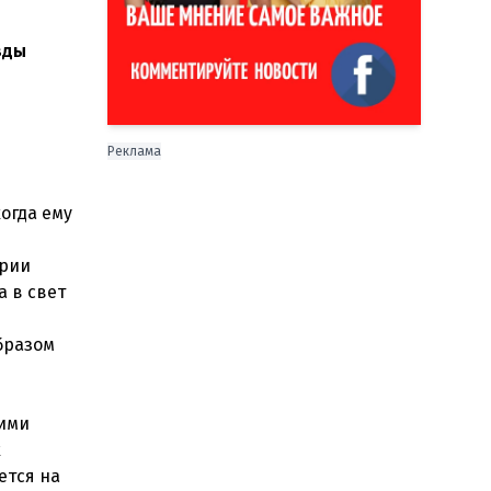
зды
Реклама
огда ему
ирии
 в свет
бразом
оими
х
ется на