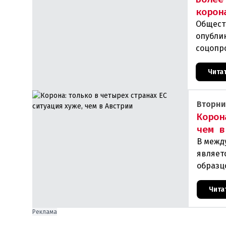
корон
Общест
опубли
соцопро
респуб
Чита
Вторни
Корон
чем в
В межд
являет
образц
отстае
Чита
Реклама