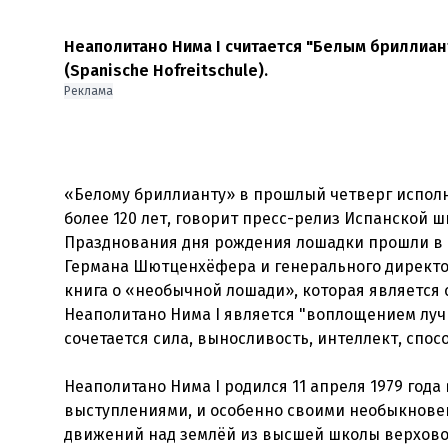
Неаполитано Нима I считается "Белым бриллиа
(Spanische Hofreitschule).
Реклама
«Белому бриллианту» в прошлый четверг исполни
более 120 лет, говорит пресс-релиз Испанской 
Празднования дня рождения лошадки прошли в 
Германа Шютценхёфера и генерального директо
книга о «необычной лошади», которая является
Неаполитано Нима I является "воплощением луч
сочетается сила, выносливость, интеллект, спосо
Неаполитано Нима I родился 11 апреля 1979 года 
выступлениями, и особенно своими необыкнове
движений над землёй из высшей школы верхово