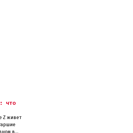
: что
е Z живет
старшие
вном в