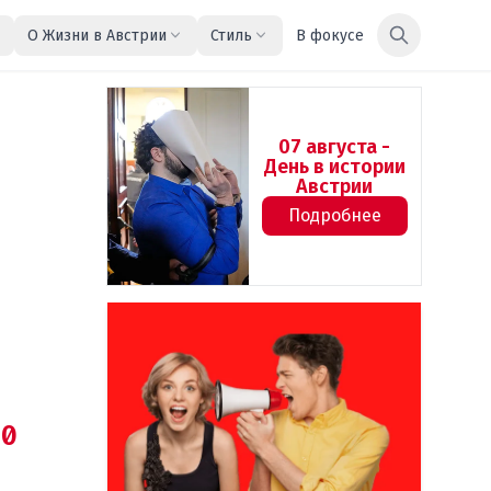
О Жизни в Австрии
Стиль
В фокусе
07 августа -
День в истории
Австрии
Подробнее
0