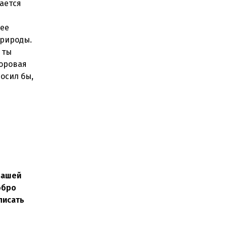
вается
шее
природы.
 ты
доровая
росил бы,
вашей
обро
писать