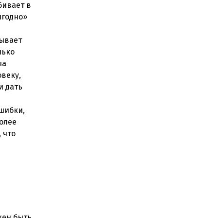
бивает в
ыгодно»
зывает
лько
на
овеку,
и дать
ошибки,
Более
 что
жен быть