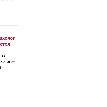
ихолог
ются
тся
ихологом
в
ы влияют