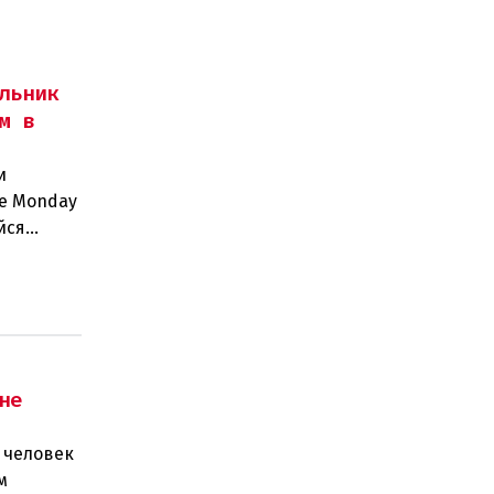
льник
м в
и
ue Monday
йся
ть прич
не
 человек
м