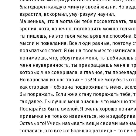
благодарен каждую минуту своей жизни. Но ведь 
взрастил, вскормил, уму-разуму научил.
Машенька, что я могла бы тебе посоветовать, та
зрения, хотя, конечно, поговорить можно только 
ты пишешь, на это твоя мама вряд ли способна. 
мысли и пожелания. Все люди разные, поэтому с
попытаться стоит. Я бы на твоем месте написала
понимаешь, что, обругивая меня, ты добиваешь о
меня неуверенность, ты превращаешь меня в тру
которых я не совершала, а главное, ты перекла
Но взрослая из нас твоих – ты! Я не могу быть от
как старшая – обязана поддерживать меня, всел
бы подражать. Если же я стану подражать тебе, то
так далее. Ты лучше меня знаешь, что именно те
Постарайся быть смелой. Я очень хорошо понима
привычка не только извиняться, но и задабрива
Оставь это! Учись называть вещи своими именам
согласись, это все же большая разница – то ли 