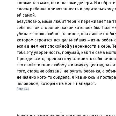
своими глазами, но и глазами дочери. И я обрат
своем ребенке привязанность к родительскому д
ей самой.
Безусловно, мама любит тебя и переживает за т
себя не той стороной, какой хотелось бы. Твоя м
убивает твою любовь, главное, она лишает тебя 
котором строится вся дальнейшая жизнь ребенк
если в нем нет спокойной уверенности в себе. Те
тебе эту уверенность, подумай, как ты сама мог
Прежде всего, прекрати чувствовать себя винов
это свойственно любому живому существу, так ч
того, старшие обязаны не ругать ребенка, а объяс
нечаянно кого-то обидела, я извинюсь и постара
человеком, который на меня нападает.
Реклама
Некоторые матери действительно считают, что с