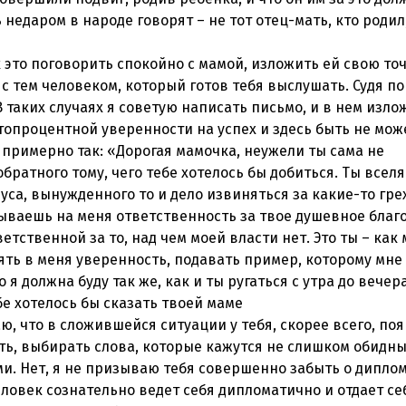
недаром в народе говорят – не тот отец-мать, кто родил,
к это поговорить спокойно с мамой, изложить ей свою то
с тем человеком, который готов тебя выслушать. Судя по 
В таких случаях я советую написать письмо, и в нем изло
топроцентной уверенности на успех и здесь быть не може
 примерно так: «Дорогая мамочка, неужели ты сама не
братного тому, чего тебе хотелось бы добиться. Ты всел
са, вынужденного то и дело извиняться за какие-то гре
дываешь на меня ответственность за твое душевное благ
ветственной за то, над чем моей власти нет. Это ты – как 
ять в меня уверенность, подавать пример, которому мне
 я должна буду так же, как и ты ругаться с утра до вечер
бе хотелось бы сказать твоей маме
ю, что в сложившейся ситуации у тебя, скорее всего, по
ть, выбирать слова, которые кажутся не слишком обидным
и. Нет, я не призываю тебя совершенно забыть о диплом
человек сознательно ведет себя дипломатично и отдает се