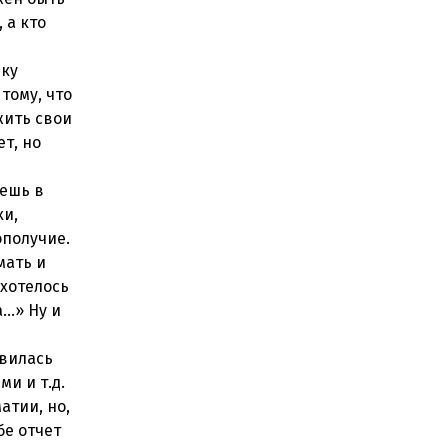
 а кто
чку
тому, что
жить свои
т, но
яешь в
хи,
ополучие.
мать и
 хотелось
а…» Ну и
явилась
и и т.д.
атии, но,
бе отчет