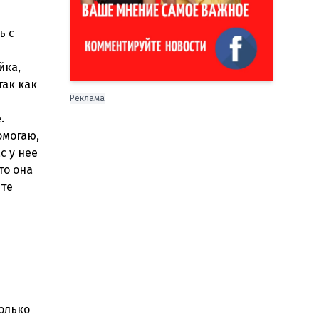
ь с
йка,
так как
Реклама
.
омогаю,
с у нее
то она
ите
олько