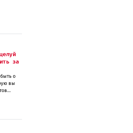
щени
целуй
ить за
абыть о
орую вы
тов