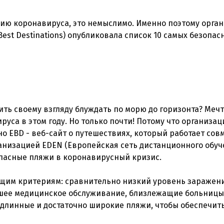
мию коронавируса, это немыслимо. Именно поэтому орга
st Destinations) опубликовала список 10 самых безопас
ить своему взгляду блуждать по морю до горизонта? Мечт
уса в этом году. Но только почти! Потому что организац
 EBD - веб-сайт о путешествиях, который работает совм
низацией EDEN (Европейская сеть дистанционного обуч
опасные пляжи в коронавирусный кризис.
щим критериям: сравнительно низкий уровень заражени
ошее медицинское обслуживание, близлежащие больницы
длинные и достаточно широкие пляжи, чтобы обеспечит