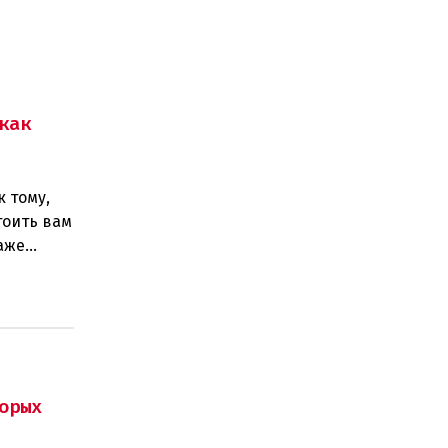
как
к тому,
тоить вам
аже
орых