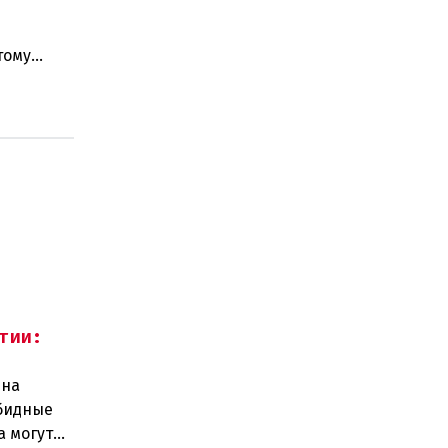
тому
, может
тии:
 на
обидные
а могут