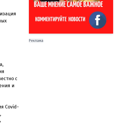
низация
ных
Реклама
а,
ия
естно с
ения и
я Covid-
,
ь