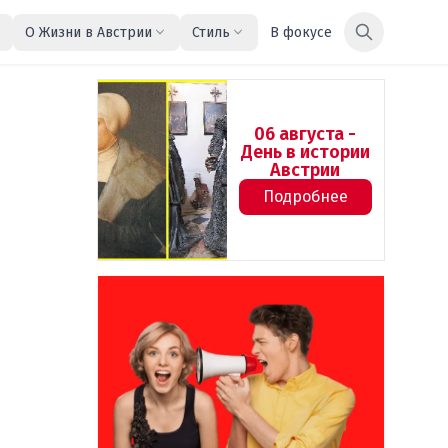
О Жизни в Австрии
Стиль
В фокусе
06 августа -
День в истории
Австрии
Подробнее