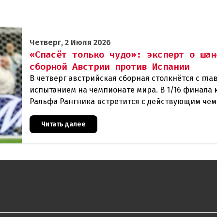
Четверг, 2 Июля 2026
«Спасёт только чудо»: эксперт о шан
сборной Австрии против Испании
В четверг австрийская сборная столкнётся с гл
испытанием на чемпионате мира. В 1/16 финала 
Ральфа Рангника встретится с действующим че
Европы — Испанией. Австрийцы — явные аутсай
Читать далее