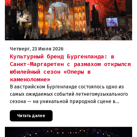
Четверг, 23 Июля 2026
Культурный бренд Бургенланда: в
Санкт-Маргаретен с размахом открылся
юбилейный сезон «Оперы в
каменоломне»
В австрийском Бургенланде состоялось одно из
самых ожидаемых событий летнегомузыкального
сезона — на уникальной природной сцене в
римской каменоломне Санкт-Маргаретен (St.
Margarethen) прошла грандиоз
Читать далее