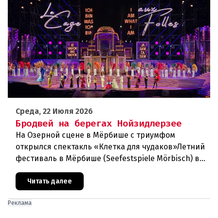
Среда, 22 Июля 2026
Бродвей на берегах Нойзидлерзее
На Озерной сцене в Мёрбише с триумфом
открылся спектакль «Клетка для чудаков»Летний
фестиваль в Мёрбише (Seefestspiele Mörbisch) в
очередной раз подтвердил свой
статусэкспериментальной и прогрессивной
Читать далее
Реклама