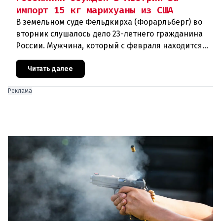
импорт 15 кг марихуаны из США
В земельном суде Фельдкирха (Форарльберг) во
вторник слушалось дело 23-летнего гражданина
России. Мужчина, который с февраля находится
под стражей, обвинялся в том, что на протяжении
полугода организо
Читать далее
Реклама