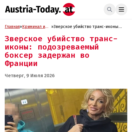
Главная
»
Криминал и
»
Зверское убийство транс-иконы:
Проиcшествия
подозреваемый боксер задержан во
Зверское убийство транс-
Франции
иконы: подозреваемый
боксер задержан во
Франции
Четверг, 9 Июля 2026