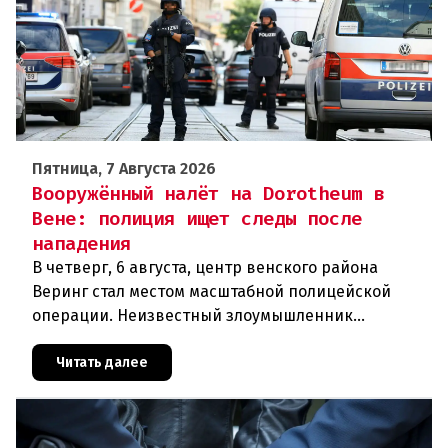
Пятница, 7 Августа 2026
Вооружённый налёт на Dorotheum в
Вене: полиция ищет следы после
нападения
В четверг, 6 августа, центр венского района
Веринг стал местом масштабной полицейской
операции. Неизвестный злоумышленник
совершил вооружённое нападение на филиал
знаменитого аукционного дома Dorotheu
Читать далее