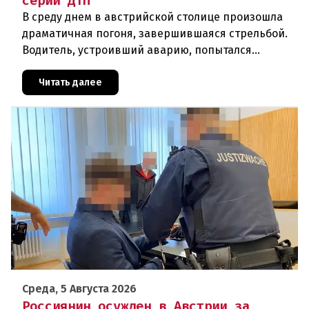
серии ДТП
В среду днем в австрийской столице произошла
драматичная погоня, завершившаяся стрельбой.
Водитель, устроивший аварию, попытался
скрыться от полиции, спровоцировав несколько
новых столкновений.Что слу
Читать далее
Среда, 5 Августа 2026
Россиянин осужден в Австрии за