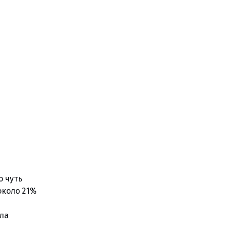
 чуть
около 21%
ала