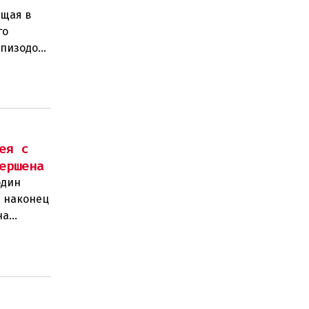
ущая в
го
эпизодом
ющего
ея с
ершена
один
м наконец
на
н