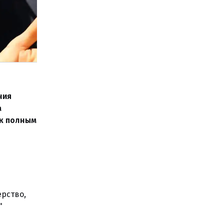
ния
а
ак полным
ерство,
"