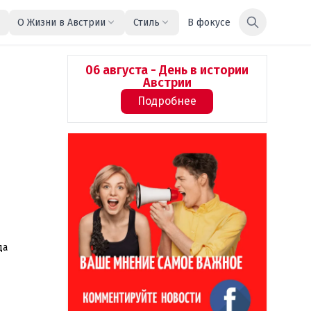
О Жизни в Австрии
Стиль
В фокусе
06 августа - День в истории
Австрии
Подробнее
да