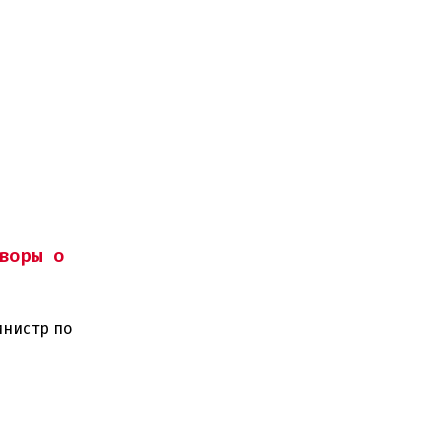
воры о
инистр по
ного