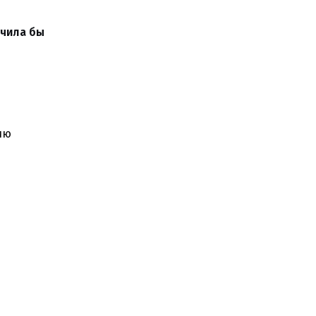
учила бы
ию