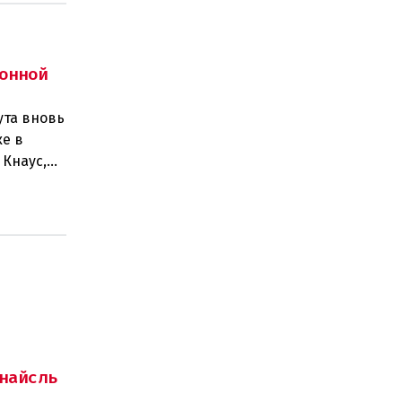
онной
ута вновь
е в
 Кнаус,
6
найсль