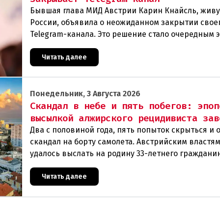
Бывшая глава МИД Австрии Карин Кнайсль, жив
России, объявила о неожиданном закрытии свое
Telegram-канала. Это решение стало очередным 
в череде противоречивых заявлений и нараста
Читать далее
Понедельник, 3 Августа 2026
Скандал в небе и пять побегов: эпоп
высылкой алжирского рецидивиста зав
Два с половиной года, пять попыток скрыться и 
скандал на борту самолета. Австрийским властя
удалось выслать на родину 33-летнего граждани
Алжира, который за это время успел совершить 
Читать далее