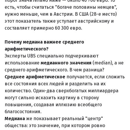
порог значительно ниже — около 46 700 евро. То
есть, чтобы считаться "богаче половины немцев",
нужно меньше, чем в Австрии. В США (28-е место)
этот показатель также уступает австрийскому и
составляет примерно 60 300 евро.
Почему медиана важнее среднего
арифметического?
Эксперты UBS специально подчеркивают
использование
медианного значения
(median), а не
среднего арифметического. В чем разница?
Среднее арифметическое
получается, если сложить
все состояния всех людей и разделить на их
количество. Один-два сверхбогатых миллиардера
могут сильно исказить картину в сторону
повышения, создавая иллюзию всеобщего
благосостояния.
Медиана
же показывает реальный "центр"
общества: это значение, при котором ровно