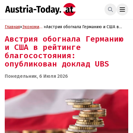
Главная
»
Экономика
»
Австрия обогнала Германию и США в
и Бизнес
рейтинге благосостояния: опубликован
Австрия обогнала Германию
доклад UBS
и США в рейтинге
благосостояния:
опубликован доклад UBS
Понедельник, 6 Июля 2026