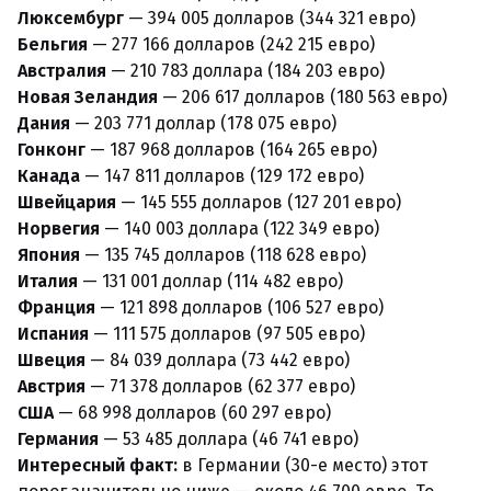
Люксембург
— 394 005 долларов (344 321 евро)
Бельгия
— 277 166 долларов (242 215 евро)
Австралия
— 210 783 доллара (184 203 евро)
Новая Зеландия
— 206 617 долларов (180 563 евро)
Дания
— 203 771 доллар (178 075 евро)
Гонконг
— 187 968 долларов (164 265 евро)
Канада
— 147 811 долларов (129 172 евро)
Швейцария
— 145 555 долларов (127 201 евро)
Норвегия
— 140 003 доллара (122 349 евро)
Япония
— 135 745 долларов (118 628 евро)
Италия
— 131 001 доллар (114 482 евро)
Франция
— 121 898 долларов (106 527 евро)
Испания
— 111 575 долларов (97 505 евро)
Швеция
— 84 039 доллара (73 442 евро)
Австрия
— 71 378 долларов (62 377 евро)
США
— 68 998 долларов (60 297 евро)
Германия
— 53 485 доллара (46 741 евро)
Интересный факт:
в Германии (30-е место) этот