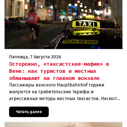
Пятница, 7 Августа 2026
Осторожно, «таксистская-мафия» в
Вене: как туристов и местных
обманывают на главном вокзале
Пассажиры венского Hauptbahnhof годами
жалуются на грабительские тарифы и
агрессивные методы местных таксистов. Несмотря
на многочисленные сообщения и скандалы,
ситуация остается острой, а ответственн
Читать далее