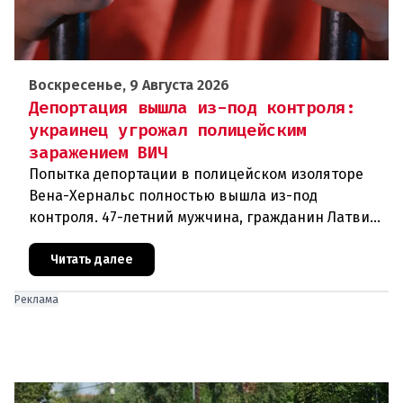
Воскресенье, 9 Августа 2026
Депортация вышла из-под контроля:
украинец угрожал полицейским
заражением ВИЧ
Попытка депортации в полицейском изоляторе
Вена-Хернальс полностью вышла из-под
контроля. 47-летний мужчина, гражданин Латвии,
уроженец Украины, ранее судимый за грабёж,
оказал ожесточённое сопротивле
Читать далее
Реклама