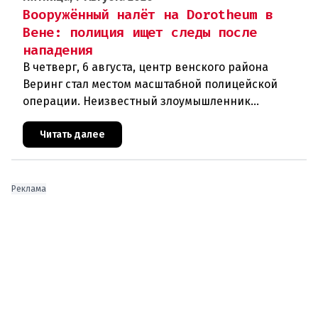
Вооружённый налёт на Dorotheum в
Вене: полиция ищет следы после
нападения
В четверг, 6 августа, центр венского района
Веринг стал местом масштабной полицейской
операции. Неизвестный злоумышленник
совершил вооружённое нападение на филиал
знаменитого аукционного дома Dorotheu
Читать далее
Реклама