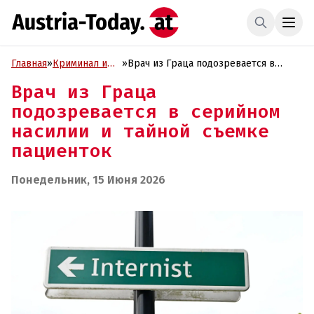
Главная
»
Криминал и
»
Врач из Граца подозревается в
Проиcшествия
серийном насилии и тайной съемке
Врач из Граца
пациенток
подозревается в серийном
насилии и тайной съемке
пациенток
Понедельник, 15 Июня 2026