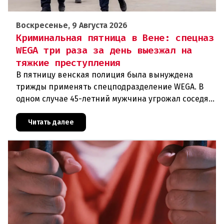
Воскресенье, 9 Августа 2026
Криминальная пятница в Вене: спецназ
WEGA три раза за день выезжал на
тяжкие преступления
В пятницу венская полиция была вынуждена
трижды применять спецподразделение WEGA. В
одном случае 45-летний мужчина угрожал соседям
кухонным ножом, в другом — 68-летний брат
набросился на родственника
Читать далее