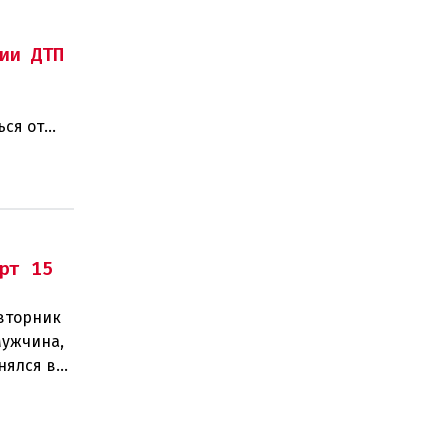
ии ДТП
ься от
рт 15
 вторник
Мужчина,
нялся в