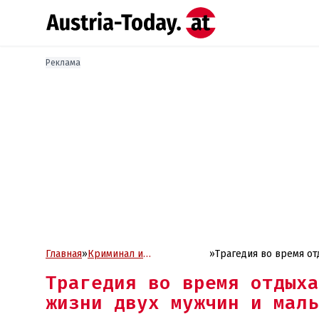
Реклама
Главная
»
Криминал и
»
Трагедия во время отдыха на реке Илль: водоворот унес жизни двух мужчин и мальчика в
Проиcшествия
Форарльберге
Трагедия во время отдыха
жизни двух мужчин и маль