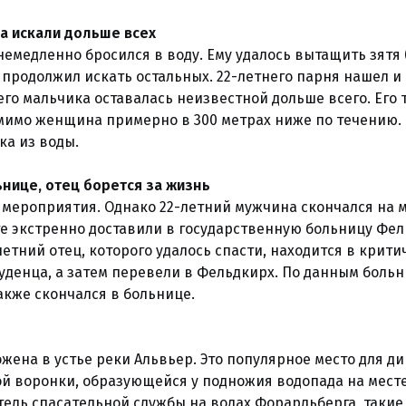
ка искали дольше всех
немедленно бросился в воду. Ему удалось вытащить зятя 
на продолжил искать остальных. 22-летнего парня нашел 
его мальчика оставалась неизвестной дольше всего. Его 
имо женщина примерно в 300 метрах ниже по течению. 
ка из воды.
ьнице, отец борется за жизнь
мероприятия. Однако 22-летний мужчина скончался на 
те экстренно доставили в государственную больницу Фел
летний отец, которого удалось спасти, находится в крит
луденца, а затем перевели в Фельдкирх. По данным боль
акже скончался в больнице.
жена в устье реки Альвьер. Это популярное место для ди
ой воронки, образующейся у подножия водопада на месте
тель спасательной службы на водах Форарльберга, таки