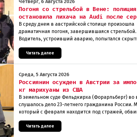
Четверг, 6 Августа 2026
Погоня со стрельбой в Вене: полиция
остановила лихача на Audi после сер
В среду днем в австрийской столице произошла
драматичная погоня, завершившаяся стрельбой.
Водитель, устроивший аварию, попытался скрыт
полиции, спровоцировав несколько новых
столкновений.Что слу
Читать далее
Среда, 5 Августа 2026
Россиянин осужден в Австрии за импо
кг марихуаны из США
В земельном суде Фельдкирха (Форарльберг) во
слушалось дело 23-летнего гражданина России. 
который с февраля находится под стражей, обви
том, что на протяжении полугода организо
Читать далее