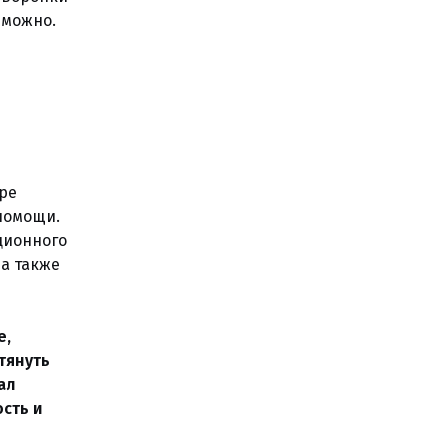
зможно.
ыре
помощи.
ционного
 а также
е,
тянуть
ал
сть и