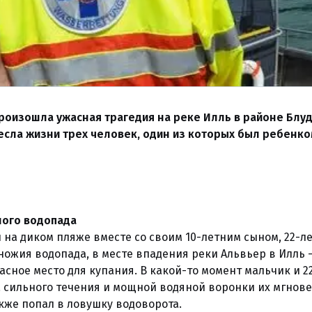
 произошла ужасная трагедия на реке Илль в районе Блу
сла жизни трех человек, один из которых был ребенко
ного водопада
 на диком пляже вместе со своим 10-летним сыном, 22-л
ножия водопада, в месте впадения реки Альвьер в Илль 
асное место для купания. В какой-то момент мальчик и 2
а сильного течения и мощной водяной воронки их мгнов
акже попал в ловушку водоворота.