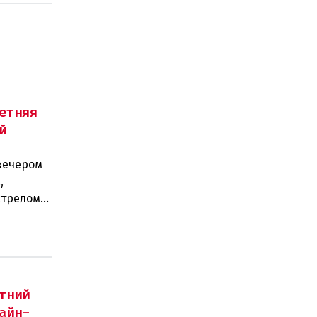
етняя
й
вечером
,
стрелом
двух п
тний
айн-