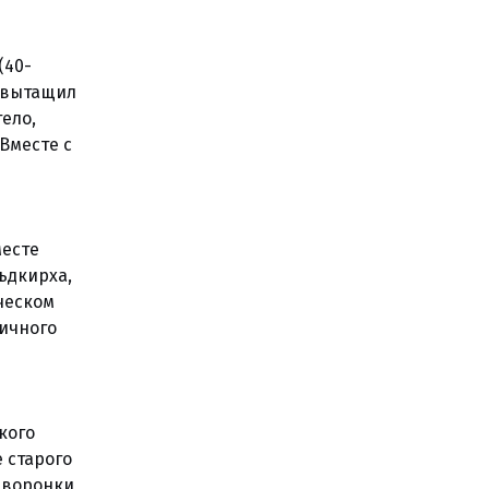
(40-
и вытащил
тело,
Вместе с
месте
ьдкирха,
ическом
ничного
кого
 старого
е воронки