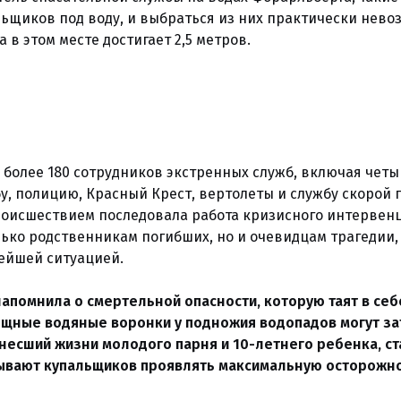
льщиков под воду, и выбраться из них практически нево
в этом месте достигает 2,5 метров.
 более 180 сотрудников экстренных служб, включая чет
, полицию, Красный Крест, вертолеты и службу скорой 
роисшествием последовала работа кризисного интервен
ько родственникам погибших, но и очевидцам трагедии,
лейшей ситуацией.
апомнила о смертельной опасности, которую таят в себ
Мощные водяные воронки у подножия водопадов могут за
унесший жизни молодого парня и 10-летнего ребенка, ст
ывают купальщиков проявлять максимальную осторожно