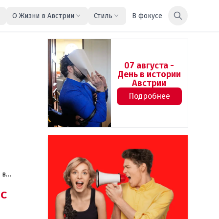
О Жизни в Австрии
Стиль
В фокусе
07 августа -
День в истории
Австрии
Подробнее
с