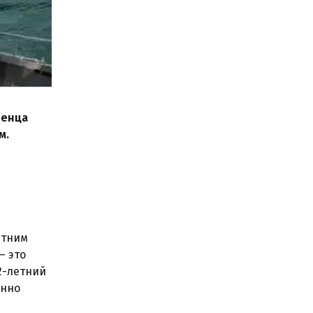
денца
м.
етним
— это
2-летний
енно