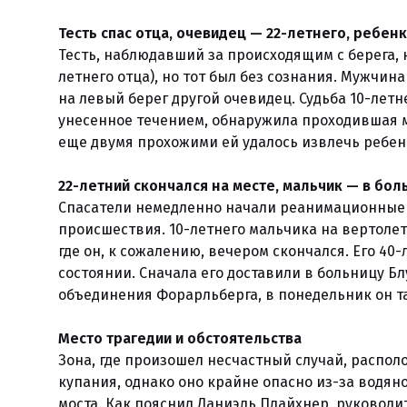
Тесть спас отца, очевидец — 22-летнего, ребен
Тесть, наблюдавший за происходящим с берега, 
летнего отца), но тот был без сознания. Мужчи
на левый берег другой очевидец. Судьба 10-летн
унесенное течением, обнаружила проходившая м
еще двумя прохожими ей удалось извлечь ребен
22-летний скончался на месте, мальчик — в бол
Спасатели немедленно начали реанимационные 
происшествия. 10-летнего мальчика на вертоле
где он, к сожалению, вечером скончался. Его 40-
состоянии. Сначала его доставили в больницу Б
объединения Форарльберга, в понедельник он т
Место трагедии и обстоятельства
Зона, где произошел несчастный случай, располо
купания, однако оно крайне опасно из-за водян
моста. Как пояснил Даниэль Плайхнер, руководи