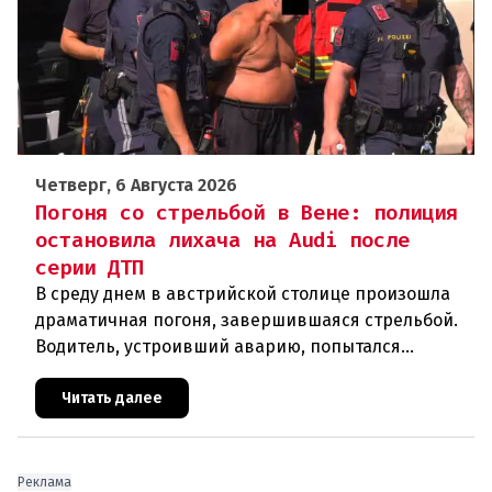
Четверг, 6 Августа 2026
Погоня со стрельбой в Вене: полиция
остановила лихача на Audi после
серии ДТП
В среду днем в австрийской столице произошла
драматичная погоня, завершившаяся стрельбой.
Водитель, устроивший аварию, попытался
скрыться от полиции, спровоцировав несколько
новых столкновений.Что слу
Читать далее
Реклама