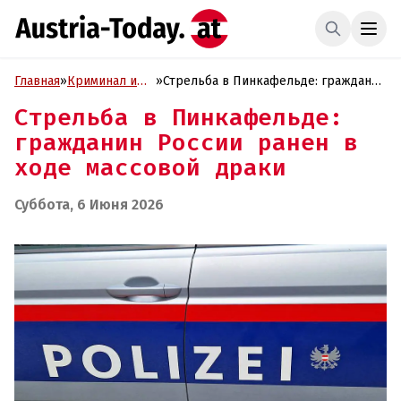
Главная
»
Криминал и
»
Стрельба в Пинкафельде: гражданин
Проиcшествия
России ранен в ходе массовой драки
Стрельба в Пинкафельде:
гражданин России ранен в
ходе массовой драки
Суббота, 6 Июня 2026