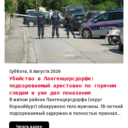
Суббота, 8 Августа 2026
Убийство в Лангенцерсдорфе:
подозреваемый арестован по горячим
следам и уже дал показания
В жилом районе Лангенцерсдорфа (округ
Корнойбург) обнаружено тело мужчины. 18-летний
подозреваемый задержан и полностью признал
свою вину. По данным следствия, преступление
могло быть совершено на поч
Читать далее