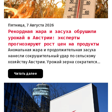
Пятница, 7 Августа 2026
Рекордная жара и засуха обрушили
урожай в Австрии: эксперты
прогнозируют рост цен на продукты
Аномальная жара и продолжительная засуха
нанесли сокрушительный удар по сельскому
хозяйству Австрии. Урожай зерна сократился
почти на пятую часть, а в некоторых регионах
потери достигают 80 процентов.
Читать далее