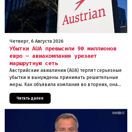
Четверг, 6 Августа 2026
Убытки AUA превысили 90 миллионов
евро — авиакомпания урезает
маршрутную сеть
Австрийские авиалинии (AUA) терпят серьезные
убытки и вынуждены принимать решительные
меры. Как объявила компания во вторник, она
отменяет рейсы по маршруту Вена —
Грац.Причиной столь жесткой экономии
Читать далее