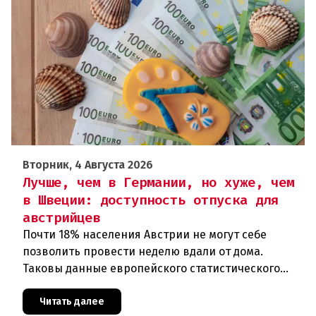
Вторник, 4 Августа 2026
Лучше, чем в Германии, но хуже, чем
в Швеции: доступность отпуска для
австрийцев
Почти 18% населения Австрии не могут себе
позволить провести неделю вдали от дома.
Таковы данные европейского статистического
агентства Eurostat за 2025 год. И хотя ситуация в
стране выглядит лучше ср
Читать далее