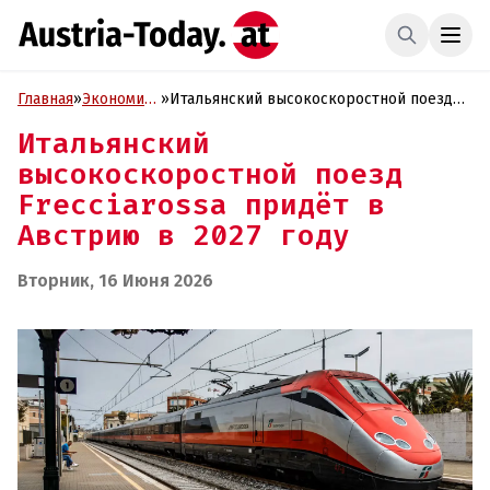
Главная
»
Экономика
»
Итальянский высокоскоростной поезд
и Бизнес
Frecciarossa придёт в Австрию в 2027
Итальянский
году
высокоскоростной поезд
Frecciarossa придёт в
Австрию в 2027 году
Вторник, 16 Июня 2026