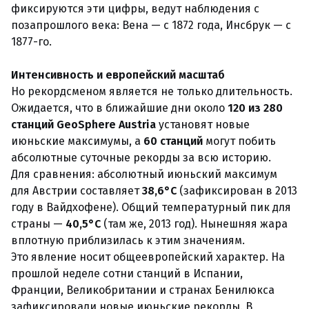
фиксируются эти цифры, ведут наблюдения с
позапрошлого века: Вена — с 1872 года, Инсбрук — с
1877-го.
Интенсивность и европейский масштаб
Но рекордсменом является не только длительность.
Ожидается, что в ближайшие дни около
120 из 280
станций GeoSphere Austria
установят новые
июньские максимумы, а
60 станций
могут побить
абсолютные суточные рекорды за всю историю.
Для сравнения: абсолютный июньский максимум
для Австрии составляет
38,6°C
(зафиксирован в 2013
году в Вайдхофене). Общий температурный пик для
страны —
40,5°C
(там же, 2013 год). Нынешняя жара
вплотную приблизилась к этим значениям.
Это явление носит общеевропейский характер. На
прошлой неделе сотни станций в Испании,
Франции, Великобритании и странах Бенилюкса
зафиксировали новые июньские рекорды. В