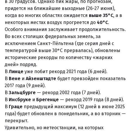
в 30 градусов. Однако пик жары, по прогнозам,
придется на ближайшие выходные (26-27 июня),
когда во многих областях ожидается
выше 35°C
, а в
некоторых местах воздух прогреется до
40°C
.
Особого внимания заслуживает продолжительность.
Во всех столицах федеральных земель, за
исключением Санкт-Пёльтена (где серия дней с
температурой выше 30°C прервалась), обновлены
исторические рекорды по количеству «жарких
дней» подряд.
В
Линце
уже побит рекорд 2021 года (6 дней).
В
Вене
и
Айзенштадте
будет превзойден показатель
2017 года (9 дней).
В
Зальцбурге
— рекорд 2002 года (7 дней).
В
Инсбруке
и
Брегенце
— рекорд 2019 года (8 дней).
В
Граце
предыдущий максимум (12 дней в июне 2025
года) будет обновлен в понедельник, а во вторник —
перекрыт.
Удивительно, но метеостанции, на которых