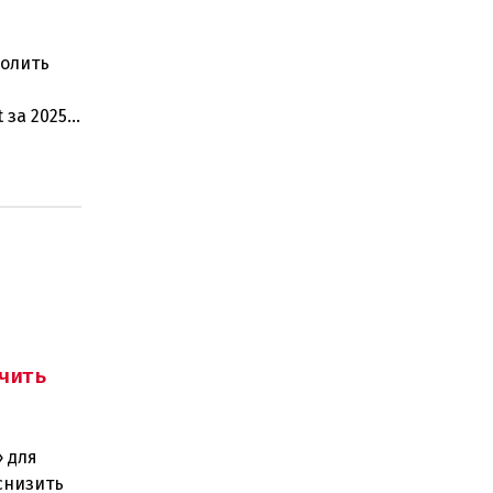
волить
 за 2025
чить
 для
снизить