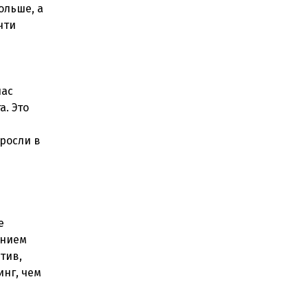
ольше, а
чти
час
а. Это
росли в
е
ением
тив,
нг, чем