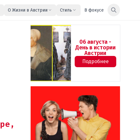
О Жизни в Австрии
Стиль
В фокусе
06 августа -
День в истории
Австрии
Подробнее
ре,