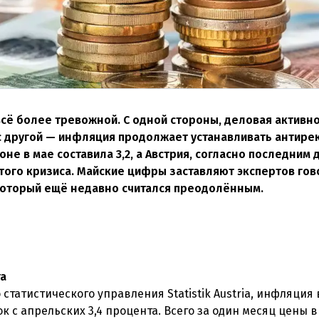
всё более тревожной. С одной стороны, деловая активн
 с другой — инфляция продолжает устанавливать антире
е в мае составила 3,2, а Австрия, согласно последним
этого кризиса. Майские цифры заставляют экспертов гов
который ещё недавно считался преодолённым.
та
татистического управления Statistik Austria, инфляция 
чок с апрельских 3,4 процента. Всего за один месяц цены 