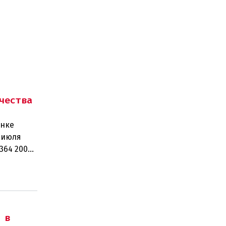
чества
ынке
 июля
364 200
рабо
 в