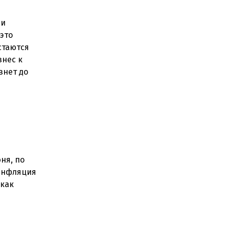
ии
это
стаются
знес к
знет до
ня, по
 инфляция
 как