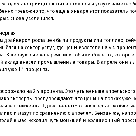
ым годом австрийцы платят за товары и услуги заметно б
енно тревожно то, что ещё в январе этот показатель по
зрыв снова увеличился.
энергия
м драйвером роста цен были продукты или топливо, сей
ёлся на сектор услуг, где цены взлетели на 4,4 процент
а. В первую очередь речь идёт об авиабилетах, которые
ый вклад внесли промышленные товары. В апреле они вы
вил уже 1,4 процента.
одорожало на 2,4 процента. Это чуть меньше апрельского
днако эксперты предупреждают, что цены на полках уже н
означает снижения. Единственным относительным облегч
ливо и мазут по сравнению с апрелем. Бензин же, напро
ителей в мае исходил чуть меньший инфляционный пресси