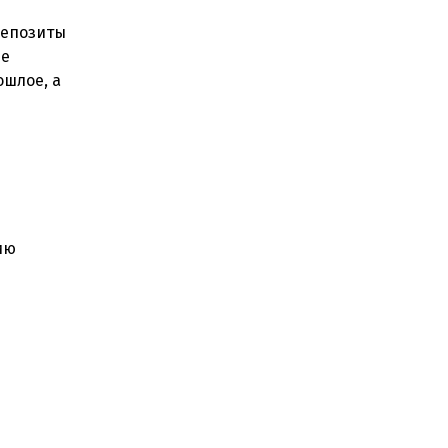
депозиты
ые
ошлое, а
ию