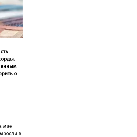
ость
корды.
 данным
орить о
в мае
выросли в