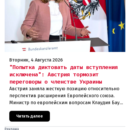
Вторник, 4 Августа 2026
"Попытка диктовать даты вступления
исключена": Австрия тормозит
переговоры о членстве Украины
Австрия заняла жесткую позицию относительно
перспектив расширения Европейского союза.
Министр по европейским вопросам Клаудия Бауэр
(ÖVP) категорически исключила возможность
ускоренного присоединения
Читать далее
Реклама