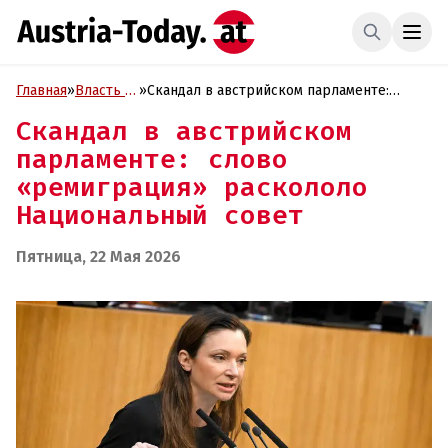
Главная
»
Власть и
»
Скандал в австрийском парламенте:
Политика
слово «ремиграция» раскололо
Скандал в австрийском
Национальный совет
парламенте: слово
«ремиграция» раскололо
Национальный совет
Пятница, 22 Мая 2026