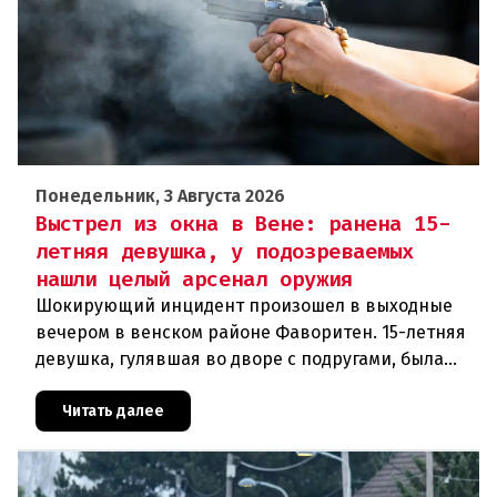
Понедельник, 3 Августа 2026
Выстрел из окна в Вене: ранена 15-
летняя девушка, у подозреваемых
нашли целый арсенал оружия
Шокирующий инцидент произошел в выходные
вечером в венском районе Фаворитен. 15-летняя
девушка, гулявшая во дворе с подругами, была
ранена выстрелом из пневматического оружия.
Полиция задержала двух п
Читать далее