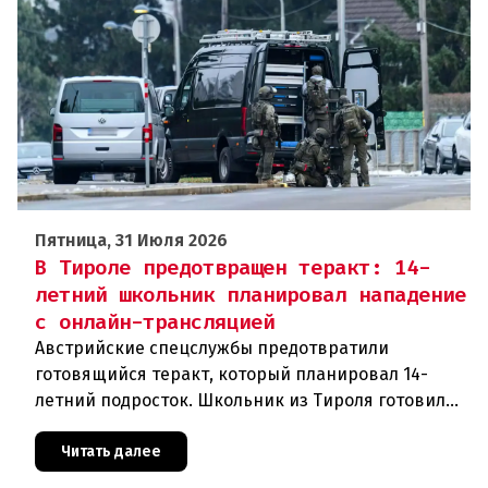
Пятница, 31 Июля 2026
В Тироле предотвращен теракт: 14-
летний школьник планировал нападение
с онлайн-трансляцией
Австрийские спецслужбы предотвратили
готовящийся теракт, который планировал 14-
летний подросток. Школьник из Тироля готовил
нападение на религиозные учреждения и
намеревался транслировать свои действи
Читать далее