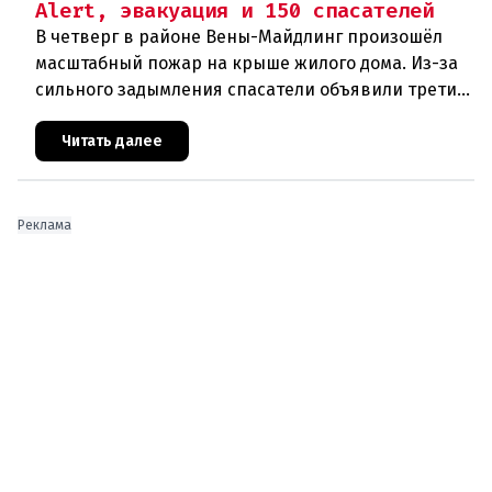
Alert, эвакуация и 150 спасателей
В четверг в районе Вены-Майдлинг произошёл
масштабный пожар на крыше жилого дома. Из-за
сильного задымления спасатели объявили третий
уровень тревоги и задействовали 36 единиц
техники. Огонь удалось п
Читать далее
Реклама