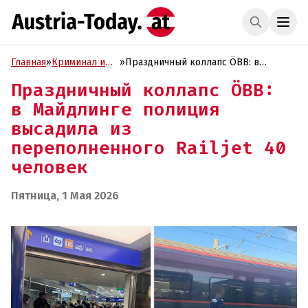
Главная
»
Криминал и
»
Праздничный коллапс ÖBB: в
Проиcшествия
Майдлинге полиция высадила из
Праздничный коллапс ÖBB:
переполненного Railjet 40 человек
в Майдлинге полиция
высадила из
переполненного Railjet 40
человек
Пятница, 1 Мая 2026