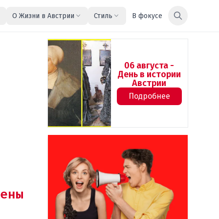
О Жизни в Австрии
Стиль
В фокусе
06 августа -
День в истории
Австрии
Подробнее
ены