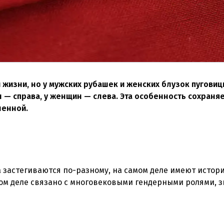
 жизни, но у мужских рубашек и женских блузок пугови
 — справа, у женщин — слева. Эта особенность сохраня
ленной.
 застегиваются по-разному, на самом деле имеют истор
амом деле связано с многовековыми гендерными ролями, 