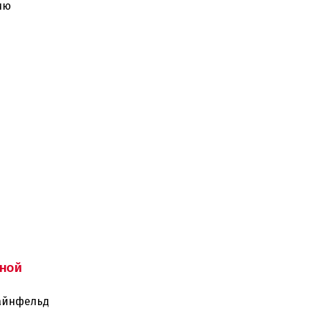
ию
ной
тайнфельд