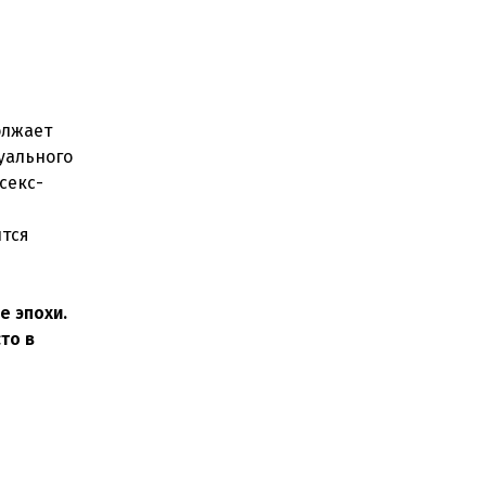
олжает
уального
секс-
ится
е эпохи.
то в