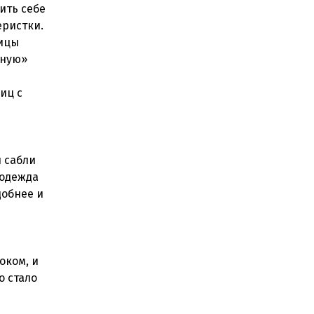
ить себе
еристки.
вицы
тную»
иц с
 сабли
 одежда
добнее и
оком, и
о стало