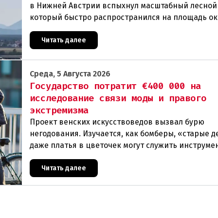
в Нижней Австрии вспыхнул масштабный лесной
который быстро распространился на площадь ок
гектаров. В ходе тушения пострадали шесте
Читать далее
Среда, 5 Августа 2026
Государство потратит €400 000 на
исследование связи моды и правого
экстремизма
Проект венских искусствоведов вызвал бурю
негодования. Изучается, как бомберы, «старые д
даже платья в цветочек могут служить инструме
пропаганды. Оппоненты требуют ответа от мини
Читать далее