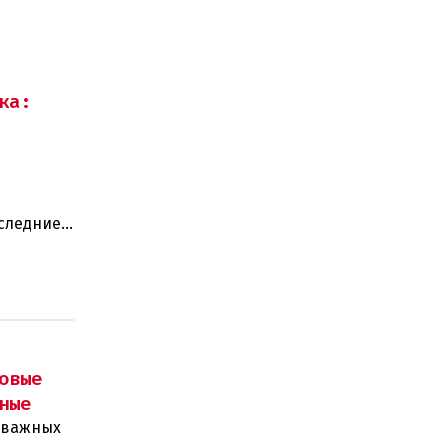
ка:
оследние
ают:
овые
ные
д важных