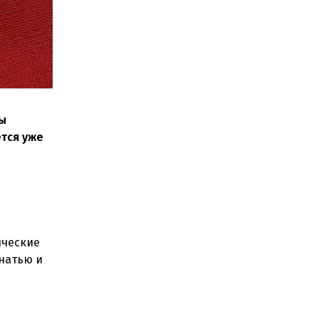
цы
ется уже
ические
знатью и