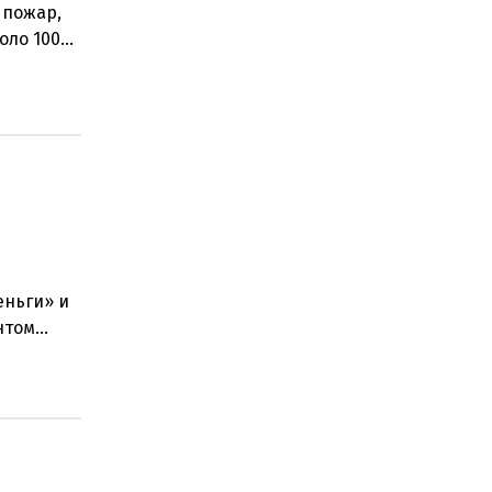
 пожар,
оло 100
еньги» и
нтом
стра наук