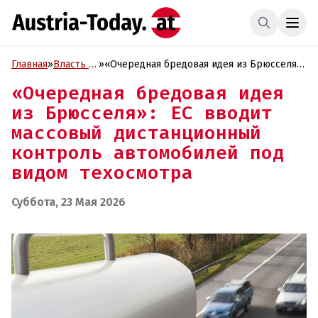
Главная
»
Власть и
»
«Очередная бредовая идея из Брюсселя»:
Политика
ЕС вводит массовый дистанционный
«Очередная бредовая идея
контроль автомобилей под видом
из Брюсселя»: ЕС вводит
техосмотра
массовый дистанционный
контроль автомобилей под
видом техосмотра
Суббота, 23 Мая 2026