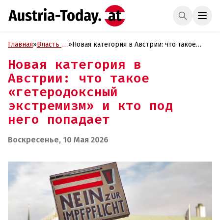
Главная
»
Власть и
»
Новая категория в Австрии: что такое
Политика
«гетеродоксный экстремизм» и кто под
Новая категория в
него попадает
Австрии: что такое
«гетеродоксный
экстремизм» и кто под
него попадает
Воскресенье, 10 Мая 2026