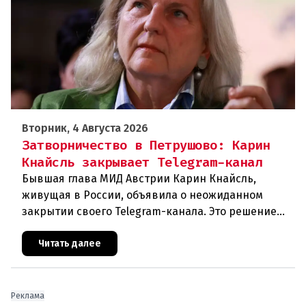
Вторник, 4 Августа 2026
Затворничество в Петрушово: Карин
Кнайсль закрывает Telegram-канал
Бывшая глава МИД Австрии Карин Кнайсль,
живущая в России, объявила о неожиданном
закрытии своего Telegram-канала. Это решение
стало очередным эпизодом в череде
противоречивых заявлений и нарастающего
Читать далее
Реклама