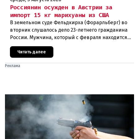
Россиянин осужден в Австрии за
импорт 15 кг марихуаны из США
В земельном суде Фельдкирха (Форарльберг) во
вторник слушалось дело 23-летнего гражданина
России. Мужчина, который с февраля находится
под стражей, обвинялся в том, что на протяжении
полугода организо
Читать далее
Реклама