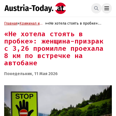
Главная
»
Криминал и
»
«Не хотела стоять в пробке»:
Проиcшествия
женщина-призрак с 3,26 промилле
«Не хотела стоять в
проехала 8 км по встречке на
пробке»: женщина-призрак
автобане
с 3,26 промилле проехала
8 км по встречке на
автобане
Понедельник, 11 Мая 2026