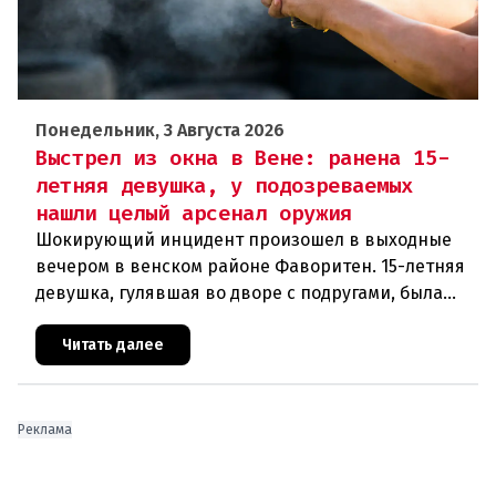
Понедельник, 3 Августа 2026
Выстрел из окна в Вене: ранена 15-
летняя девушка, у подозреваемых
нашли целый арсенал оружия
Шокирующий инцидент произошел в выходные
вечером в венском районе Фаворитен. 15-летняя
девушка, гулявшая во дворе с подругами, была
ранена выстрелом из пневматического оружия.
Полиция задержала двух п
Читать далее
Реклама