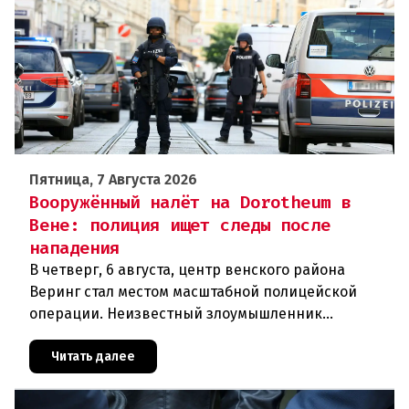
Пятница, 7 Августа 2026
Вооружённый налёт на Dorotheum в
Вене: полиция ищет следы после
нападения
В четверг, 6 августа, центр венского района
Веринг стал местом масштабной полицейской
операции. Неизвестный злоумышленник
совершил вооружённое нападение на филиал
знаменитого аукционного дома Dorotheu
Читать далее