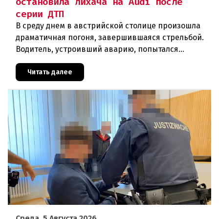
остановила лихача на Audi после
серии ДТП
В среду днем в австрийской столице произошла
драматичная погоня, завершившаяся стрельбой.
Водитель, устроивший аварию, попытался
скрыться от полиции, спровоцировав несколько
новых столкновений.Что слу
Читать далее
Среда, 5 Августа 2026