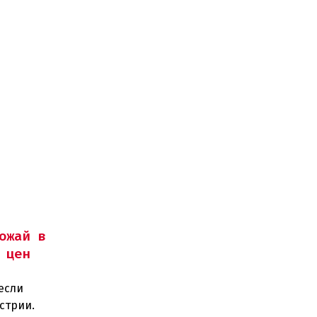
ожай в
 цен
если
стрии.