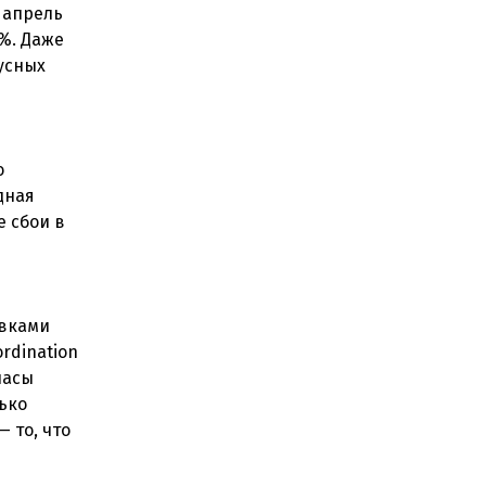
о апрель
0%. Даже
усных
о
дная
е сбои в
авками
rdination
пасы
ько
 то, что