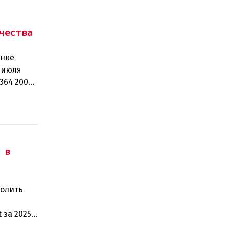
чества
ынке
 июля
364 200
рабо
 в
волить
 за 2025