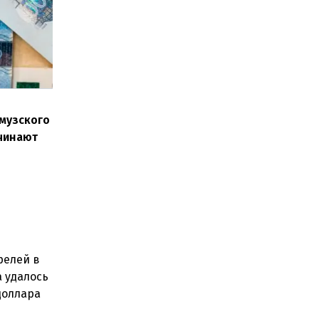
рмузского
ачинают
релей в
а удалось
доллара