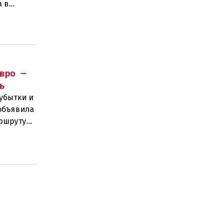
а в
тов.
вро —
ь
убытки и
объявила
аршруту