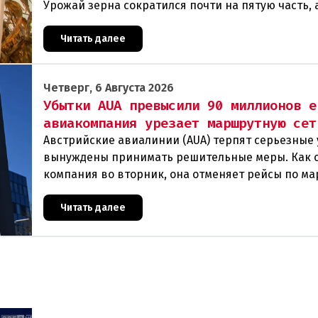
Урожай зерна сократился почти на пятую часть, 
некоторых регионах потери достигают 80 процен
Читать далее
Четверг, 6 Августа 2026
Убытки AUA превысили 90 миллионов е
авиакомпания урезает маршрутную сет
Австрийские авиалинии (AUA) терпят серьезные 
вынуждены принимать решительные меры. Как 
компания во вторник, она отменяет рейсы по м
Вена — Грац.Причиной столь жесткой экономии
Читать далее