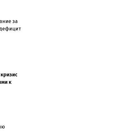
ание за
 дефицит
 кризис
ыми к
ию