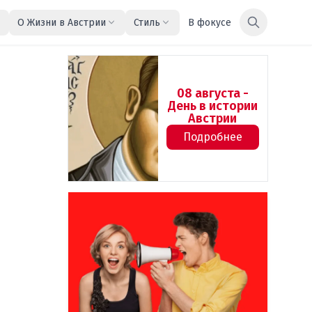
О Жизни в Австрии
Стиль
В фокусе
08 августа -
День в истории
Австрии
Подробнее