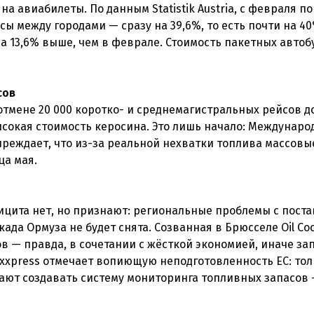
а авиабилеты. По данным Statistik Austria, с февраля п
сы между городами — сразу на 39,6%, то есть почти на 4
на 13,6% выше, чем в феврале. Стоимость пакетных автоб
сов
отмене 20 000 коротко- и среднемагистральных рейсов д
окая стоимость керосина. Это лишь начало: Междунаро
преждает, что из-за реальной нехватки топлива массовы
ца мая.
ицита нет, но признают: региональные проблемы с пост
ада Ормуза не будет снята. Созванная в Брюсселе Oil Coo
в — правда, в сочетании с жёсткой экономией, иначе за
exxpress отмечает вопиющую неподготовленность ЕС: тол
ают создавать систему мониторинга топливных запасов —