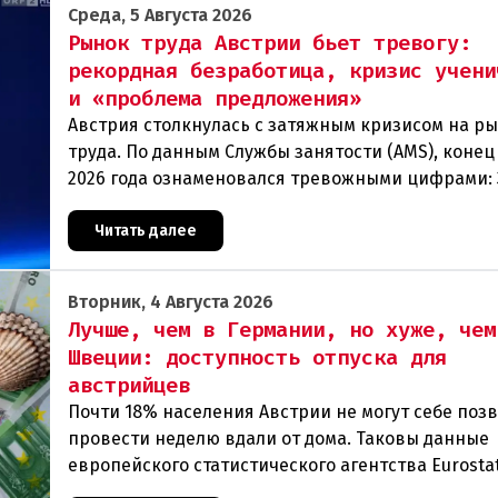
Среда, 5 Августа 2026
Рынок труда Австрии бьет тревогу:
рекордная безработица, кризис учени
и «проблема предложения»
Австрия столкнулась с затяжным кризисом на р
труда. По данным Службы занятости (AMS), конец
2026 года ознаменовался тревожными цифрами: 
человек официально зарегистрированы как без
Читать далее
Вторник, 4 Августа 2026
Лучше, чем в Германии, но хуже, чем
Швеции: доступность отпуска для
австрийцев
Почти 18% населения Австрии не могут себе поз
провести неделю вдали от дома. Таковы данные
европейского статистического агентства Eurostat
год. И хотя ситуация в стране выглядит лучше ср