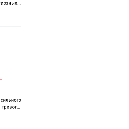
гиозные
действи
-
 сильного
 тревоги
сь п