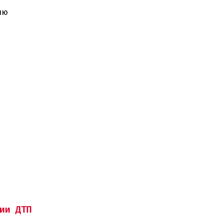
ию
ии ДТП