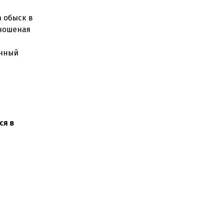
а обыск в
 ношеная
енный
ся в