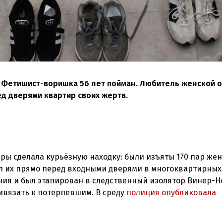
. Фетишист-воришка 56 лет пойман. Любитель женской 
 дверями квартир своих жертв.
ры сделала курьёзную находку: были изъяты 170 пар же
ал их прямо перед входными дверями в многоквартирных
ания и был этапирован в следственный изолятор Винер-Н
ивязать к потерпевшим. В среду
полиция опубликовала