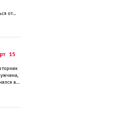
ься от
рт 15
 вторник
Мужчина,
нялся в