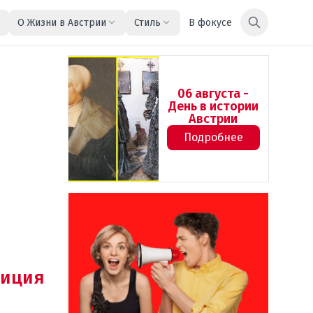
О Жизни в Австрии
Стиль
В фокусе
06 августа -
День в истории
Австрии
Подробнее
иция