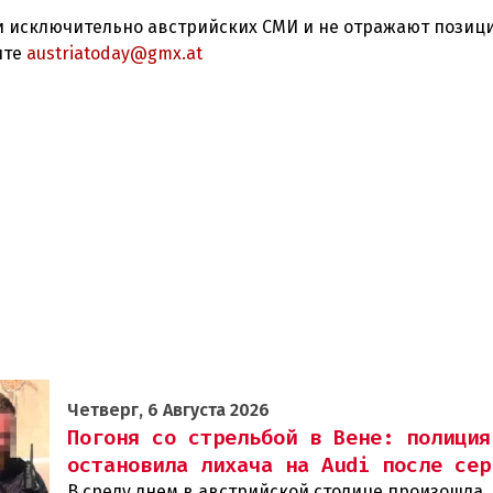
 исключительно австрийских СМИ и не отражают позиц
ите
austriatoday@gmx.at
Четверг, 6 Августа 2026
Погоня со стрельбой в Вене: полиция
остановила лихача на Audi после сер
В среду днем в австрийской столице произошла