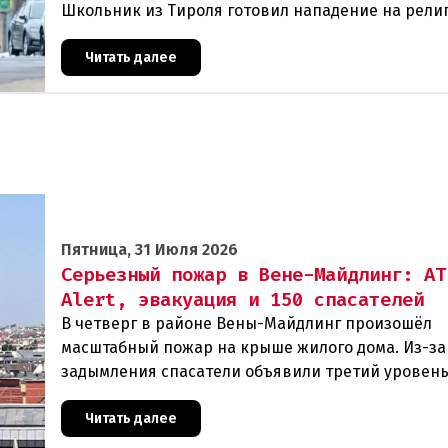
Школьник из Тироля готовил нападение на рели
учреждения и намеревался транслировать свои 
Читать далее
Пятница, 31 Июля 2026
Серьезный пожар в Вене-Майдлинг: AT
Alert, эвакуация и 150 спасателей
В четверг в районе Вены-Майдлинг произошёл
масштабный пожар на крыше жилого дома. Из-за
задымления спасатели объявили третий уровень
и задействовали 36 единиц техники. Огонь удало
Читать далее