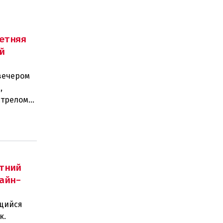
етняя
й
вечером
,
стрелом
двух п
тний
айн-
щийся
к.