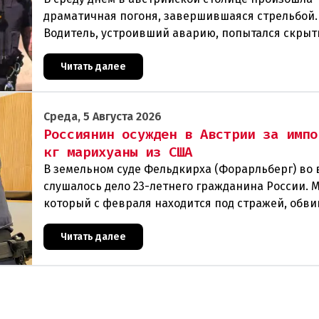
драматичная погоня, завершившаяся стрельбой.
Водитель, устроивший аварию, попытался скрыт
полиции, спровоцировав несколько новых
столкновений.Что слу
Читать далее
Среда, 5 Августа 2026
Россиянин осужден в Австрии за импо
кг марихуаны из США
В земельном суде Фельдкирха (Форарльберг) во
слушалось дело 23-летнего гражданина России. 
который с февраля находится под стражей, обви
том, что на протяжении полугода организо
Читать далее