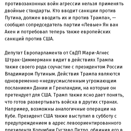
противозаконных войн агрессии нельзя применять
двойные стандарты. Кто вводит санкции против
Путина, должен вводить их и против Трампа», —
сообщил сопредседатель партии «Левые» Ян ван
Акен и потребовал теперь также европейских
санкций против США.
Депутат Европарламента от СвДП Мари-Агнес
Штрак-Циммерманн видит в действиях Трампа
также своего рода соучастие с президентом России
Владимиром Путиным. Действия Трампа являются
одновременно «недвусмысленным угрожающим
посланием» Дании и Гренландии, на которые он
претендует для США. Трамп также ясно дает понять,
что готов развертывать войска в других странах.
Например, возможны аналогичные операции на
Кубе. Президент США также выступил в субботу с
предупреждением в адрес левоориентированного
президента Колумбии Густаво Петро, ​​обвинив его в