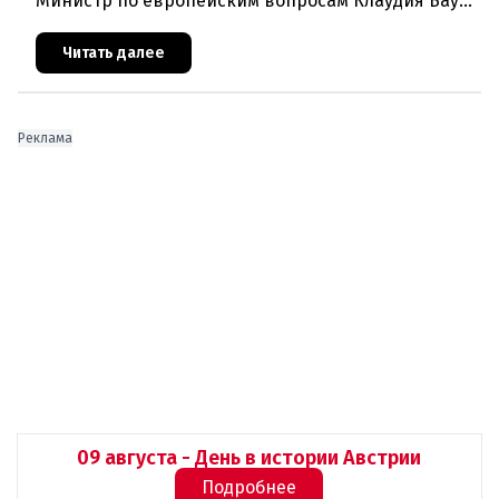
Министр по европейским вопросам Клаудия Бауэр
(ÖVP) категорически исключила возможность
ускоренного присоединения
Читать далее
Реклама
09 августа - День в истории Австрии
Подробнее