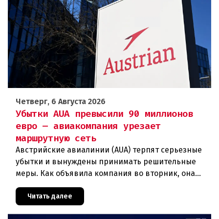
Четверг, 6 Августа 2026
Убытки AUA превысили 90 миллионов
евро — авиакомпания урезает
маршрутную сеть
Австрийские авиалинии (AUA) терпят серьезные
убытки и вынуждены принимать решительные
меры. Как объявила компания во вторник, она
отменяет рейсы по маршруту Вена —
Грац.Причиной столь жесткой экономии
Читать далее